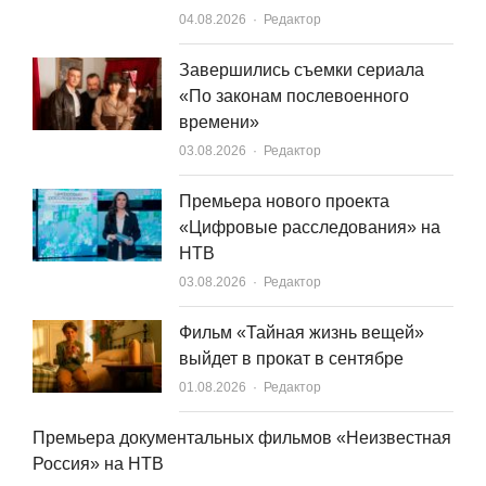
Author
04.08.2026
Редактор
Завершились съемки сериала
«По законам послевоенного
времени»
Author
03.08.2026
Редактор
Премьера нового проекта
«Цифровые расследования» на
НТВ
Author
03.08.2026
Редактор
Фильм «Тайная жизнь вещей»
выйдет в прокат в сентябре
Author
01.08.2026
Редактор
Премьера документальных фильмов «Неизвестная
Россия» на НТВ