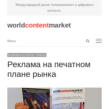
Международный рынок телевизионного и цифрового
контента.
world
content
market
Open
Menu
Menu
search
panel
Возможности участия - Алматы
Реклама на печатном
плане рынка