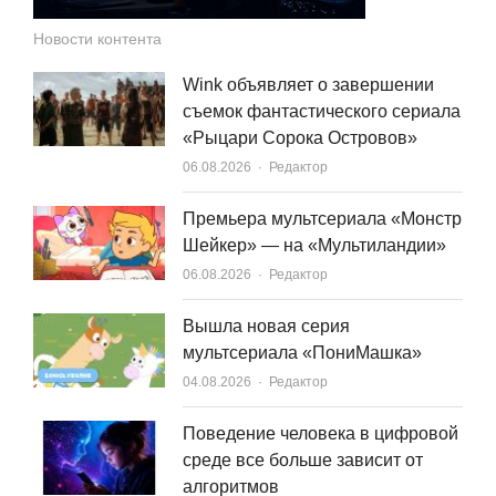
Новости контента
Wink объявляет о завершении
съемок фантастического сериала
«Рыцари Сорока Островов»
Author
06.08.2026
Редактор
Премьера мультсериала «Монстр
Шейкер» — на «Мультиландии»
Author
06.08.2026
Редактор
Вышла новая серия
мультсериала «ПониМашка»
Author
04.08.2026
Редактор
Поведение человека в цифровой
среде все больше зависит от
алгоритмов