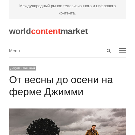
Международный рынок телевизионного и цифрового
контента.
world
content
market
Open
Menu
Menu
search
panel
Документальный
От весны до осени на
ферме Джимми