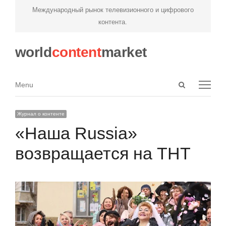
Международный рынок телевизионного и цифрового
контента.
world
content
market
Open
Menu
Menu
search
panel
Журнал о контенте
«Наша Russia»
возвращается на ТНТ