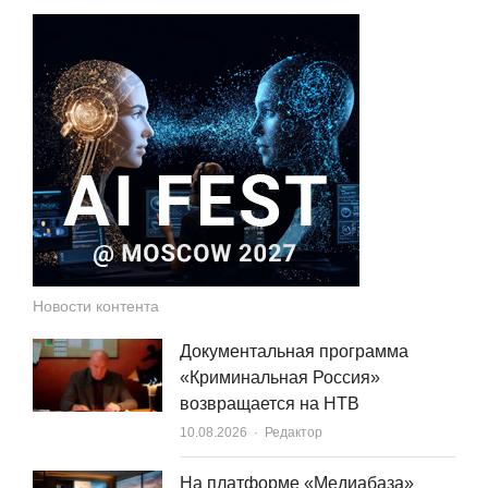
Новости контента
Документальная программа
«Криминальная Россия»
возвращается на НТВ
Author
10.08.2026
Редактор
На платформе «Медиабаза»