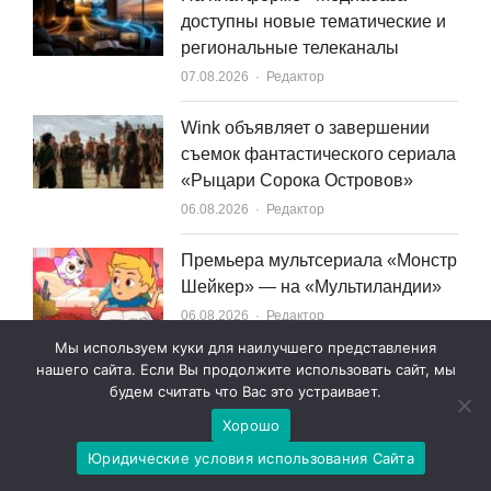
доступны новые тематические и
региональные телеканалы
Author
07.08.2026
Редактор
Wink объявляет о завершении
съемок фантастического сериала
«Рыцари Сорока Островов»
Author
06.08.2026
Редактор
Премьера мультсериала «Монстр
Шейкер» — на «Мультиландии»
Author
06.08.2026
Редактор
Мы используем куки для наилучшего представления
Вышла новая серия
нашего сайта. Если Вы продолжите использовать сайт, мы
будем считать что Вас это устраивает.
мультсериала «ПониМашка»
Author
04.08.2026
Редактор
Хорошо
Юридические условия использования Сайта
Поведение человека в цифровой