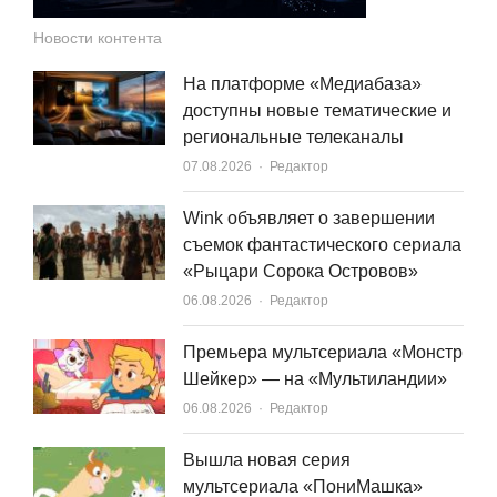
Новости контента
На платформе «Медиабаза»
доступны новые тематические и
региональные телеканалы
Author
07.08.2026
Редактор
Wink объявляет о завершении
съемок фантастического сериала
«Рыцари Сорока Островов»
Author
06.08.2026
Редактор
Премьера мультсериала «Монстр
Шейкер» — на «Мультиландии»
Author
06.08.2026
Редактор
Вышла новая серия
мультсериала «ПониМашка»