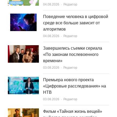
Author
04.08.2026
Редактор
Поведение человека в цифровой
среде все больше зависит от
алгоритмов
Author
04.08.2026
Редактор
Завершились съемки сериала
«По законам послевоенного
времени»
Author
03.08.2026
Редактор
Премьера нового проекта
«Цифровые расследования» на
НТВ
Author
03.08.2026
Редактор
Фильм «Тайная жизнь вещей»