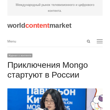
Международный рынок телевизионного и цифрового
контента.
world
content
market
Open
Menu
Menu
search
panel
Журнал о контенте
Приключения Mongo
стартуют в России