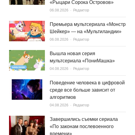
«Рыцари Сорока Островов»
Author
06.08.2026
Редактор
Премьера мультсериала «Монстр
Шейкер» — на «Мультиландии»
Author
06.08.2026
Редактор
Вышла новая серия
мультсериала «ПониМашка»
Author
04.08.2026
Редактор
Поведение человека в цифровой
среде все больше зависит от
алгоритмов
Author
04.08.2026
Редактор
Завершились съемки сериала
«По законам послевоенного
времени»