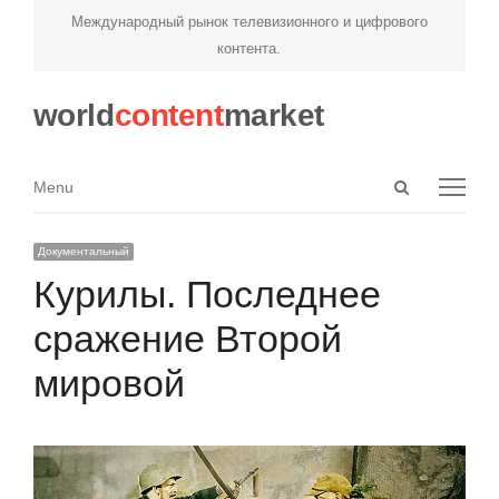
Международный рынок телевизионного и цифрового
контента.
world
content
market
Open
Menu
Menu
search
panel
Документальный
Курилы. Последнее
сражение Второй
мировой