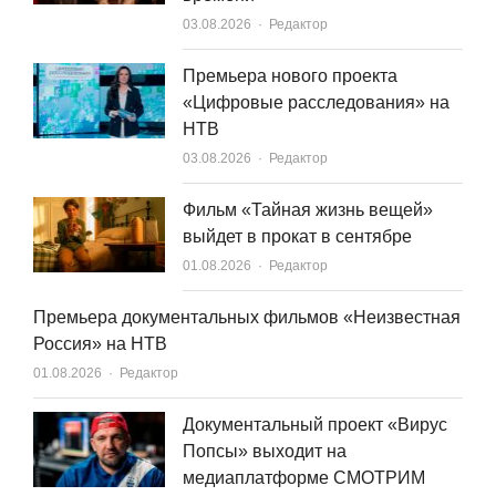
Author
03.08.2026
Редактор
Премьера нового проекта
«Цифровые расследования» на
НТВ
Author
03.08.2026
Редактор
Фильм «Тайная жизнь вещей»
выйдет в прокат в сентябре
Author
01.08.2026
Редактор
Премьера документальных фильмов «Неизвестная
Россия» на НТВ
Author
01.08.2026
Редактор
Документальный проект «Вирус
Попсы» выходит на
медиаплатформе СМОТРИМ