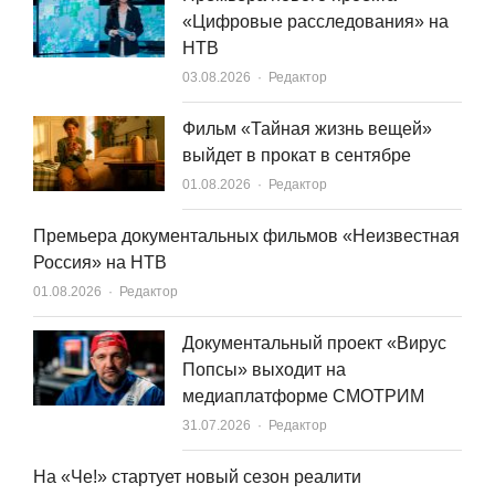
«Цифровые расследования» на
НТВ
Author
03.08.2026
Редактор
Фильм «Тайная жизнь вещей»
выйдет в прокат в сентябре
Author
01.08.2026
Редактор
Премьера документальных фильмов «Неизвестная
Россия» на НТВ
Author
01.08.2026
Редактор
Документальный проект «Вирус
Попсы» выходит на
медиаплатформе СМОТРИМ
Author
31.07.2026
Редактор
На «Че!» стартует новый сезон реалити