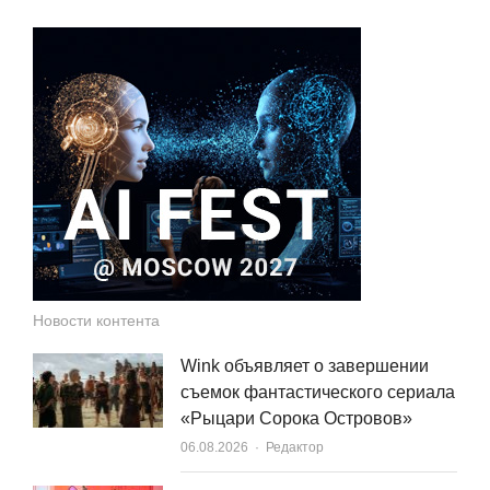
Новости контента
Wink объявляет о завершении
съемок фантастического сериала
«Рыцари Сорока Островов»
Author
06.08.2026
Редактор