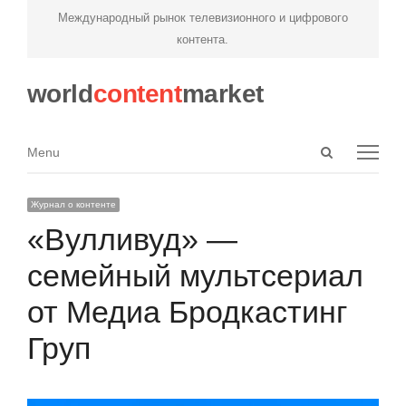
Международный рынок телевизионного и цифрового
контента.
world
content
market
Open
Menu
Menu
search
panel
Журнал о контенте
«Вулливуд» —
семейный мультсериал
от Медиа Бродкастинг
Груп