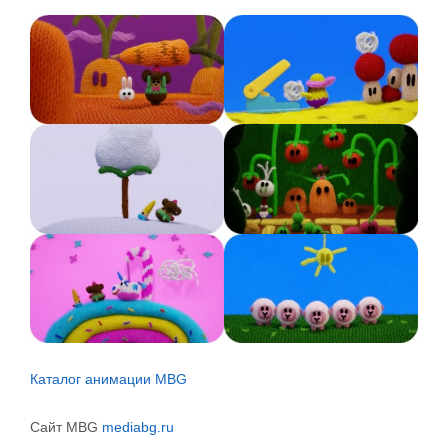
Каталог анимации MBG
Сайт MBG
mediabg.ru