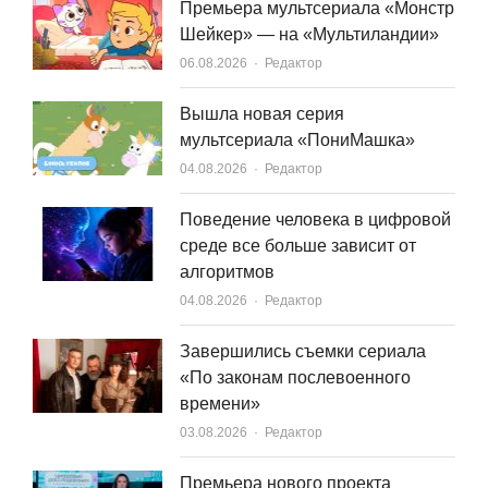
Премьера мультсериала «Монстр
Шейкер» — на «Мультиландии»
Author
06.08.2026
Редактор
Вышла новая серия
мультсериала «ПониМашка»
Author
04.08.2026
Редактор
Поведение человека в цифровой
среде все больше зависит от
алгоритмов
Author
04.08.2026
Редактор
Завершились съемки сериала
«По законам послевоенного
времени»
Author
03.08.2026
Редактор
Премьера нового проекта