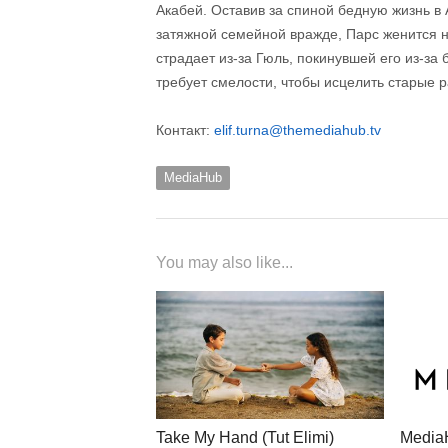
Акабей. Оставив за спиной бедную жизнь в
затяжной семейной вражде, Парс женится н
страдает из-за Гюль, покинувшей его из-за
требует смелости, чтобы исцелить старые 
Контакт:
elif.turna@themediahub.tv
MediaHub
You may also like...
Take My Hand (Tut Elimi)
Media