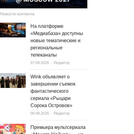
Новости контента
На платформе
«Медиабаза» доступны
новые тематические и
региональные
телеканалы
Author
07.08.2026
Редактор
Wink объявляет о
завершении съемок
фантастического
сериала «Рыцари
Сорока Островов»
Author
06.08.2026
Редактор
Премьера мультсериала