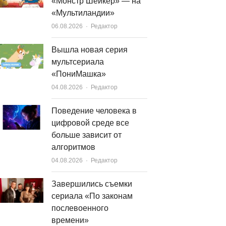
«Монстр Шейкер» — на
«Мультиландии»
Author
06.08.2026
Редактор
Вышла новая серия
мультсериала
«ПониМашка»
Author
04.08.2026
Редактор
Поведение человека в
цифровой среде все
больше зависит от
алгоритмов
Author
04.08.2026
Редактор
Завершились съемки
сериала «По законам
послевоенного
времени»