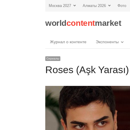
Москва 2027
Алматы 2026
Фото
world
content
market
Журнал о контенте
Экспоненты
Сериалы
Roses (Aşk Yarası)