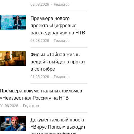
Author
03.08.2026
Редактор
Премьера нового
проекта «Цифровые
расследования» на НТВ
Author
03.08.2026
Редактор
Фильм «Тайная жизнь
вещей» выйдет в прокат
в сентябре
Author
01.08.2026
Редактор
Премьера документальных фильмов
«Неизвестная Россия» на НТВ
Author
01.08.2026
Редактор
Документальный проект
«Вирус Попсы» выходит