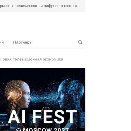
ынок телевизионного и цифрового контента.
Open
ии
Партнеры
search
panel
Новая телевизионная экономика