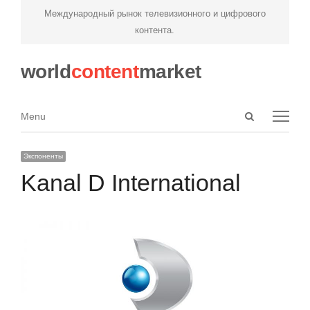
Международный рынок телевизионного и цифрового
контента.
world
content
market
Open
Menu
Menu
search
panel
Экспоненты
Kanal D International