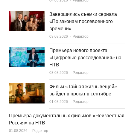
Author
04.08.2026
Редактор
Завершились съемки сериала
«По законам послевоенного
времени»
Author
03.08.2026
Редактор
Премьера нового проекта
«Цифровые расследования» на
НТВ
Author
03.08.2026
Редактор
Фильм «Тайная жизнь вещей»
выйдет в прокат в сентябре
Author
01.08.2026
Редактор
Премьера документальных фильмов «Неизвестная
Россия» на НТВ
Author
01.08.2026
Редактор