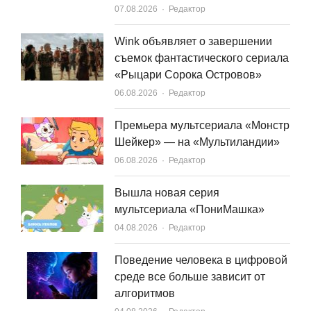
Author
07.08.2026
Редактор
Wink объявляет о завершении
съемок фантастического сериала
«Рыцари Сорока Островов»
Author
06.08.2026
Редактор
Премьера мультсериала «Монстр
Шейкер» — на «Мультиландии»
Author
06.08.2026
Редактор
Вышла новая серия
мультсериала «ПониМашка»
Author
04.08.2026
Редактор
Поведение человека в цифровой
среде все больше зависит от
алгоритмов