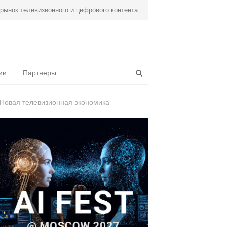
ынок телевизионного и цифрового контента.
Open
ии
Партнеры
search
panel
Новая телевизионная экономика