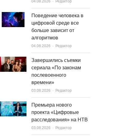
Author
04.08.2026
Редактор
Поведение человека в
цифровой среде все
больше зависит от
алгоритмов
Author
04.08.2026
Редактор
Завершились съемки
сериала «По законам
послевоенного
времени»
Author
03.08.2026
Редактор
Премьера нового
проекта «Цифровые
расследования» на НТВ
Author
03.08.2026
Редактор