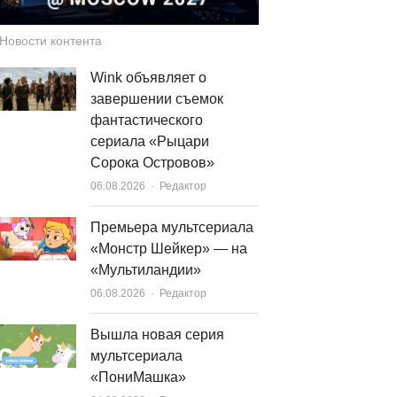
Новости контента
Wink объявляет о
завершении съемок
фантастического
сериала «Рыцари
Сорока Островов»
Author
06.08.2026
Редактор
Премьера мультсериала
«Монстр Шейкер» — на
«Мультиландии»
Author
06.08.2026
Редактор
Вышла новая серия
мультсериала
«ПониМашка»