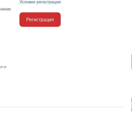
Условия регистрации
никам
Регистрация
л о