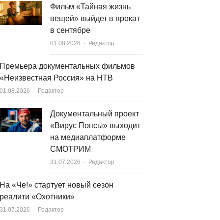
Фильм «Тайная жизнь
вещей» выйдет в прокат
в сентябре
Author
01.08.2026
Редактор
Премьера документальных фильмов
«Неизвестная Россия» на НТВ
Author
01.08.2026
Редактор
Документальный проект
«Вирус Попсы» выходит
на медиаплатформе
СМОТРИМ
Author
31.07.2026
Редактор
На «Че!» стартует новый сезон
реалити «Охотники»
Author
31.07.2026
Редактор