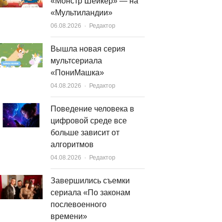
«Монстр Шейкер» — на
«Мультиландии»
Author
06.08.2026
Редактор
Вышла новая серия
мультсериала
«ПониМашка»
Author
04.08.2026
Редактор
Поведение человека в
цифровой среде все
больше зависит от
алгоритмов
Author
04.08.2026
Редактор
Завершились съемки
сериала «По законам
послевоенного
времени»