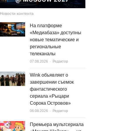
Новости контента
На платформе
«Медиабаза» доступны
новые тематические и
региональные
телеканалы
Author
07.08.2026
Редактор
Wink объявляет о
завершении съемок
фантастического
сериала «Рыцари
Сорока Островов»
Author
06.08.2026
Редактор
Премьера мультсериала