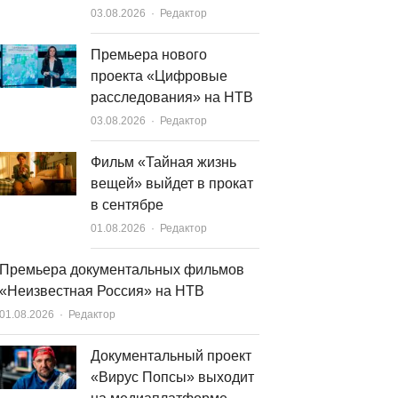
Author
03.08.2026
Редактор
Премьера нового
проекта «Цифровые
расследования» на НТВ
Author
03.08.2026
Редактор
Фильм «Тайная жизнь
вещей» выйдет в прокат
в сентябре
Author
01.08.2026
Редактор
Премьера документальных фильмов
«Неизвестная Россия» на НТВ
Author
01.08.2026
Редактор
Документальный проект
«Вирус Попсы» выходит