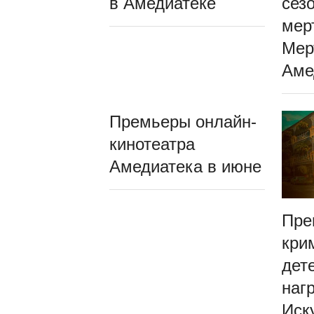
в Амедиатеке
сез
мер
Мер
Аме
Премьеры онлайн-
кинотеатра
Амедиатека в июне
Пре
кри
дет
наг
Иск