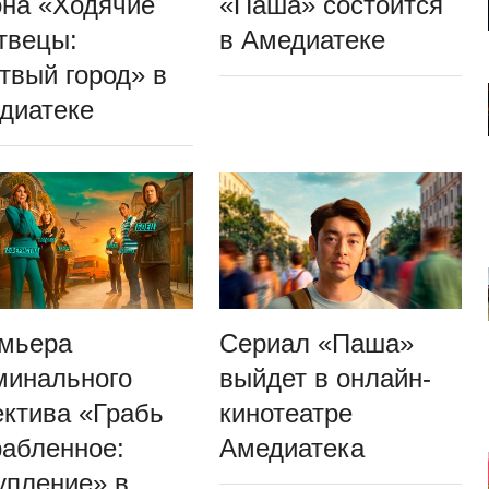
она «Ходячие
«Паша» состоится
твецы:
в Амедиатеке
твый город» в
диатеке
мьера
Сериал «Паша»
минального
выйдет в онлайн-
ектива «Грабь
кинотеатре
рабленное:
Амедиатека
упление» в