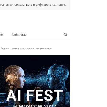
ынок телевизионного и цифрового контента.
Open
ии
Партнеры
search
panel
Новая телевизионная экономика