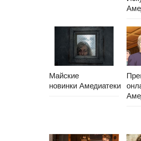
Аме
Майские
Пре
новинки Амедиатеки
онл
Аме