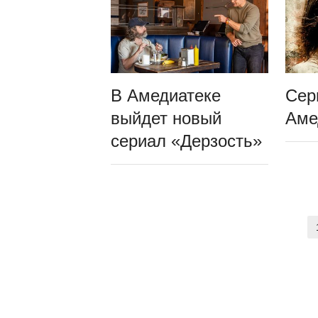
В Амедиатеке
Сер
выйдет новый
Аме
сериал «Дерзость»
Пагинация
записей