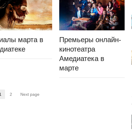
иалы марта в
Премьеры онлайн-
диатеке
кинотеатра
Амедиатека в
марте
1
2
Next page
Страница
Страница