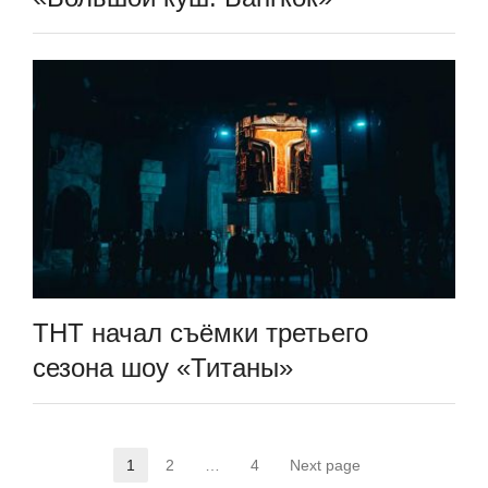
ТНТ начал съёмки третьего
сезона шоу «Титаны»
Пагинация
1
2
…
4
Next page
Страница
Страница
Страница