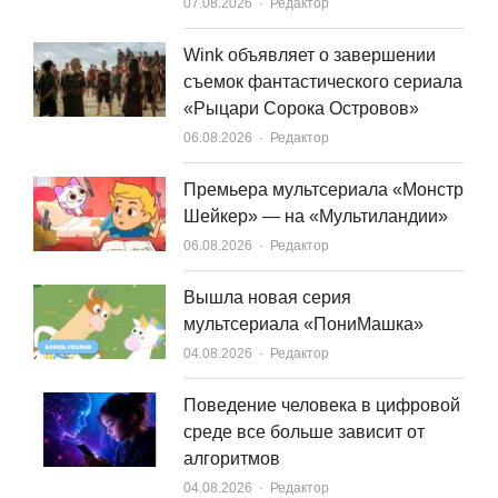
Author
07.08.2026
Редактор
Wink объявляет о завершении
съемок фантастического сериала
«Рыцари Сорока Островов»
Author
06.08.2026
Редактор
Премьера мультсериала «Монстр
Шейкер» — на «Мультиландии»
Author
06.08.2026
Редактор
Вышла новая серия
мультсериала «ПониМашка»
Author
04.08.2026
Редактор
Поведение человека в цифровой
среде все больше зависит от
алгоритмов
Author
04.08.2026
Редактор