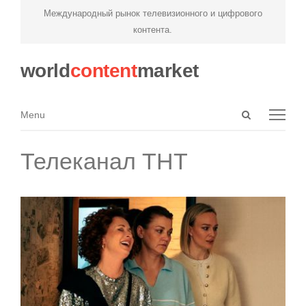
Международный рынок телевизионного и цифрового
контента.
world
content
market
Open
Menu
Menu
search
panel
Телеканал ТНТ