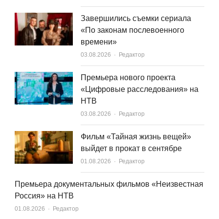
Завершились съемки сериала
«По законам послевоенного
времени»
Author
03.08.2026
Редактор
Премьера нового проекта
«Цифровые расследования» на
НТВ
Author
03.08.2026
Редактор
Фильм «Тайная жизнь вещей»
выйдет в прокат в сентябре
Author
01.08.2026
Редактор
Премьера документальных фильмов «Неизвестная
Россия» на НТВ
Author
01.08.2026
Редактор