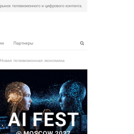
ынок телевизионного и цифрового контента.
Open
ии
Партнеры
search
panel
Новая телевизионная экономика