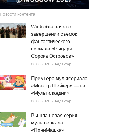
Новости контента
Wink объявляет о
завершении съемок
фантастического
сериала «Рыцари
Сорока Островов»
Author
06.08.2026
Редактор
Премьера мультсериала
«Монстр Шейкер» — на
«Мультиландии»
Author
06.08.2026
Редактор
Вышла новая серия
мультсериала
«ПониМашка»