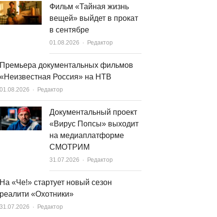
Фильм «Тайная жизнь
вещей» выйдет в прокат
в сентябре
Author
01.08.2026
Редактор
Премьера документальных фильмов
«Неизвестная Россия» на НТВ
Author
01.08.2026
Редактор
Документальный проект
«Вирус Попсы» выходит
на медиаплатформе
СМОТРИМ
Author
31.07.2026
Редактор
На «Че!» стартует новый сезон
реалити «Охотники»
Author
31.07.2026
Редактор