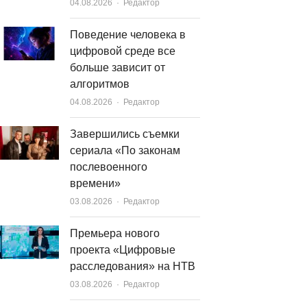
Author
04.08.2026
Редактор
Поведение человека в
цифровой среде все
больше зависит от
алгоритмов
Author
04.08.2026
Редактор
Завершились съемки
сериала «По законам
послевоенного
времени»
Author
03.08.2026
Редактор
Премьера нового
проекта «Цифровые
расследования» на НТВ
Author
03.08.2026
Редактор