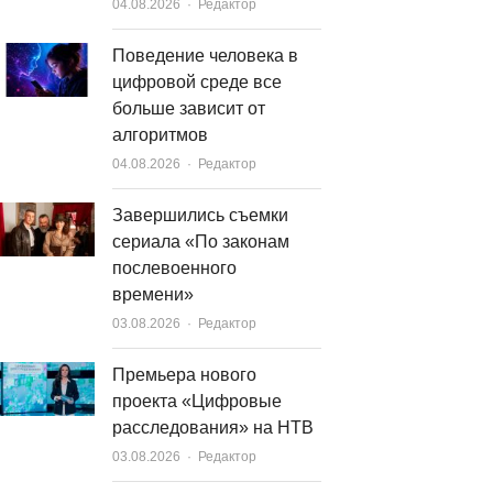
Author
04.08.2026
Редактор
Поведение человека в
цифровой среде все
больше зависит от
алгоритмов
Author
04.08.2026
Редактор
Завершились съемки
сериала «По законам
послевоенного
времени»
Author
03.08.2026
Редактор
Премьера нового
проекта «Цифровые
расследования» на НТВ
Author
03.08.2026
Редактор