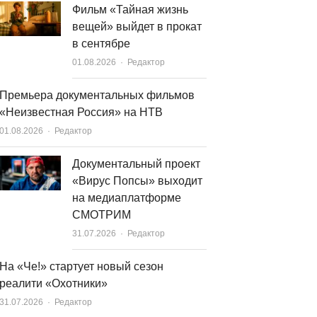
Фильм «Тайная жизнь
вещей» выйдет в прокат
в сентябре
Author
01.08.2026
Редактор
Премьера документальных фильмов
«Неизвестная Россия» на НТВ
Author
01.08.2026
Редактор
Документальный проект
«Вирус Попсы» выходит
на медиаплатформе
СМОТРИМ
Author
31.07.2026
Редактор
На «Че!» стартует новый сезон
реалити «Охотники»
Author
31.07.2026
Редактор