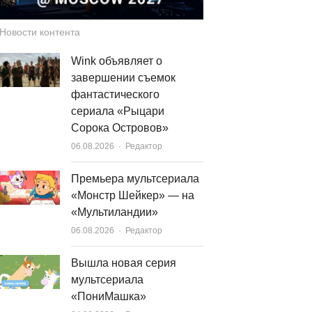
Новости контента
Wink объявляет о
завершении съемок
фантастического
сериала «Рыцари
Сорока Островов»
Author
06.08.2026
Редактор
Премьера мультсериала
«Монстр Шейкер» — на
«Мультиландии»
Author
06.08.2026
Редактор
Вышла новая серия
мультсериала
«ПониМашка»