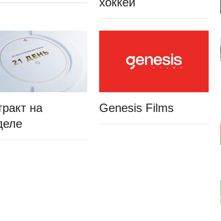
хоккей
тракт на
Genesis Films
деле