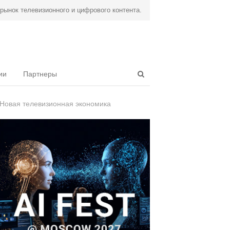
ынок телевизионного и цифрового контента.
Open
ии
Партнеры
search
panel
Новая телевизионная экономика