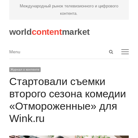
Международный рынок телевизионного и цифрового
контента.
world
content
market
Open
Menu
Menu
search
panel
Журнал о контенте
Стартовали съемки
второго сезона комедии
«Отмороженные» для
Wink.ru