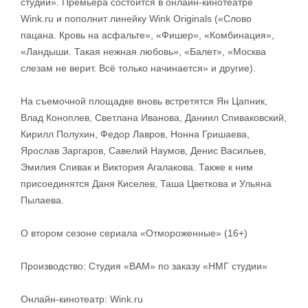
студии». Премьера состоится в онлайн-кинотеатре
Wink.ru и пополнит линейку Wink Originals («‎Слово
пацана. Кровь на асфальте»‎, «Фишер», «Комбинация»,
«Ландыши. Такая нежная любовь», «‎Балет»‎, «Москва
слезам не верит. Всё только начинается» и другие).
На съемочной площадке вновь встретятся Ян Цапник,
Влад Коноплев, Светлана Иванова, Даниил Спиваковский,
Кирилл Полухин, Федор Лавров, Нонна Гришаева,
Ярослав Заргаров, Савелий Наумов, Денис Васильев,
Эмилия Спивак и Виктория Агалакова. Также к ним
присоединятся Даня Киселев, Таша Цветкова и Ульяна
Пылаева.
О втором сезоне сериала «Отмороженные» (16+)
Производство: Студия «ВАМ» по заказу «НМГ студии»
Онлайн-кинотеатр: Wink.ru