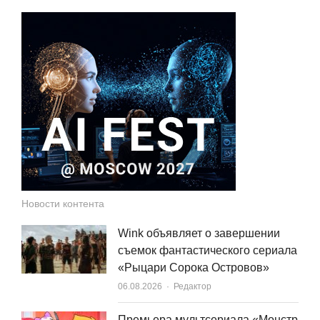
Новости контента
Wink объявляет о завершении
съемок фантастического сериала
«Рыцари Сорока Островов»
Author
06.08.2026
Редактор
Премьера мультсериала «Монстр