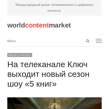
Международный рынок телевизионного и цифрового
контента.
world
content
market
Open
Menu
Menu
search
panel
Журнал о контенте
На телеканале Ключ
выходит новый сезон
шоу «5 книг»