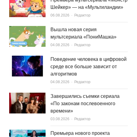
Шейкер» — на «Мультиландии»
Author
06.08.2026
Редактор
Вышла новая серия
мультсериала «ПониМашка»
Author
04.08.2026
Редактор
Поведение человека в цифровой
среде все больше зависит от
алгоритмов
Author
04.08.2026
Редактор
Завершились съемки сериала
«По законам послевоенного
времени»
Author
03.08.2026
Редактор
Премьера нового проекта