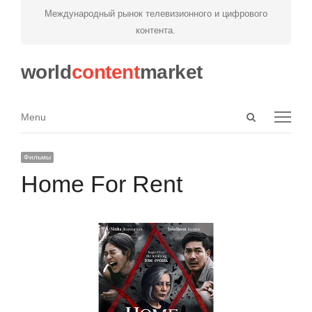
Международный рынок телевизионного и цифрового
контента.
world
content
market
Open
Menu
Menu
search
panel
Фильмы
Home For Rent