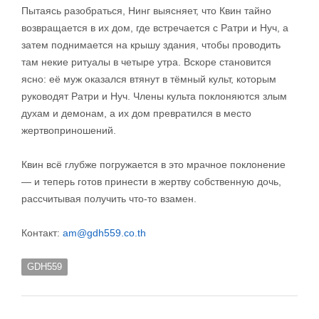
Пытаясь разобраться, Нинг выясняет, что Квин тайно
возвращается в их дом, где встречается с Ратри и Нуч, а
затем поднимается на крышу здания, чтобы проводить
там некие ритуалы в четыре утра. Вскоре становится
ясно: её муж оказался втянут в тёмный культ, которым
руководят Ратри и Нуч. Члены культа поклоняются злым
духам и демонам, а их дом превратился в место
жертвоприношений.
Квин всё глубже погружается в это мрачное поклонение
— и теперь готов принести в жертву собственную дочь,
рассчитывая получить что-то взамен.
Контакт:
am@gdh559.co.th
GDH559