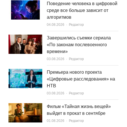
Поведение человека в цифровой
среде все больше зависит от
алгоритмов
Author
04.08.2026
Редактор
Завершились съемки сериала
«По законам послевоенного
времени»
Author
03.08.2026
Редактор
Премьера нового проекта
«Цифровые расследования» на
НТВ
Author
03.08.2026
Редактор
Фильм «Тайная жизнь вещей»
выйдет в прокат в сентябре
Author
01.08.2026
Редактор