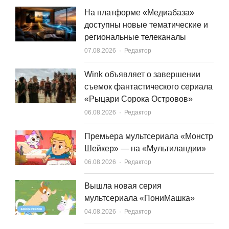
На платформе «Медиабаза»
доступны новые тематические и
региональные телеканалы
Author
07.08.2026
Редактор
Wink объявляет о завершении
съемок фантастического сериала
«Рыцари Сорока Островов»
Author
06.08.2026
Редактор
Премьера мультсериала «Монстр
Шейкер» — на «Мультиландии»
Author
06.08.2026
Редактор
Вышла новая серия
мультсериала «ПониМашка»
Author
04.08.2026
Редактор