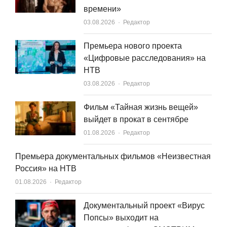
времени»
Author
03.08.2026
Редактор
Премьера нового проекта
«Цифровые расследования» на
НТВ
Author
03.08.2026
Редактор
Фильм «Тайная жизнь вещей»
выйдет в прокат в сентябре
Author
01.08.2026
Редактор
Премьера документальных фильмов «Неизвестная
Россия» на НТВ
Author
01.08.2026
Редактор
Документальный проект «Вирус
Попсы» выходит на