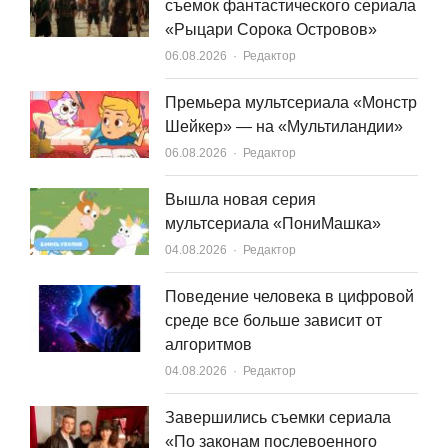
съемок фантастического сериала
«Рыцари Сорока Островов»
Author
06.08.2026
Редактор
Премьера мультсериала «Монстр
Шейкер» — на «Мультиландии»
Author
06.08.2026
Редактор
Вышла новая серия
мультсериала «ПониМашка»
Author
04.08.2026
Редактор
Поведение человека в цифровой
среде все больше зависит от
алгоритмов
Author
04.08.2026
Редактор
Завершились съемки сериала
«По законам послевоенного