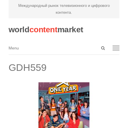
Международный рынок телевизионного и цифрового
контента.
world
content
market
Open
Menu
Menu
search
panel
GDH559