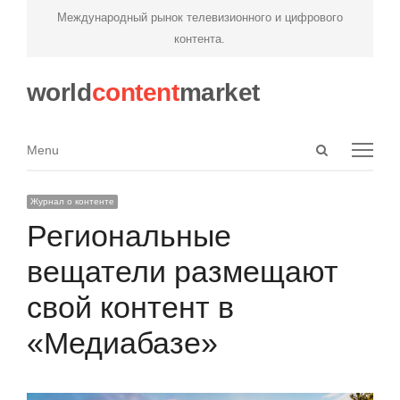
Международный рынок телевизионного и цифрового
контента.
world
content
market
Open
Menu
Menu
search
panel
Журнал о контенте
Региональные
вещатели размещают
свой контент в
«Медиабазе»