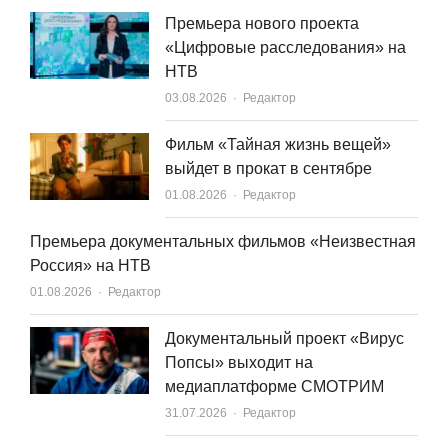
Премьера нового проекта
«Цифровые расследования» на
НТВ
Author
03.08.2026
Редактор
Фильм «Тайная жизнь вещей»
выйдет в прокат в сентябре
Author
01.08.2026
Редактор
Премьера документальных фильмов «Неизвестная
Россия» на НТВ
Author
01.08.2026
Редактор
Документальный проект «Вирус
Попсы» выходит на
медиаплатформе СМОТРИМ
Author
31.07.2026
Редактор