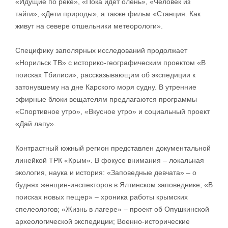
«Идущие по реке», «Пока идет олень», «Человек из
тайги», «Дети природы», а также фильм «Станция. Как
живут на севере отшельники метеорологи».
Специфику заполярных исследований продолжает
«Норильск ТВ» с историко-географическим проектом «В
поисках Тбилиси», рассказывающим об экспедиции к
затонувшему на дне Карского моря судну. В утренние
эфирные блоки вещателям предлагаются программы
«Спортивное утро», «Вкусное утро» и социальный проект
«Дай лапу».
Контрастный южный регион представлен документальной
линейкой ТРК «Крым». В фокусе внимания – локальная
экология, наука и история: «Заповедные девчата» – о
буднях женщин-инспекторов в Ялтинском заповеднике; «В
поисках новых пещер» – хроника работы крымских
спелеологов; «Жизнь в лагере» – проект об Опушкинской
археологической экспедиции; Военно-исторические