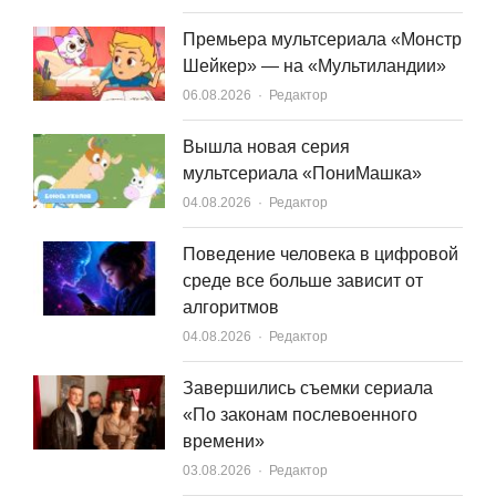
Премьера мультсериала «Монстр
Шейкер» — на «Мультиландии»
Author
06.08.2026
Редактор
Вышла новая серия
мультсериала «ПониМашка»
Author
04.08.2026
Редактор
Поведение человека в цифровой
среде все больше зависит от
алгоритмов
Author
04.08.2026
Редактор
Завершились съемки сериала
«По законам послевоенного
времени»
Author
03.08.2026
Редактор