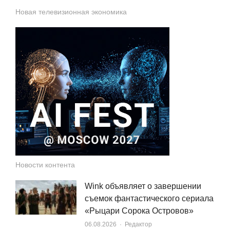
Новая телевизионная экономика
Новости контента
Wink объявляет о завершении
съемок фантастического сериала
«Рыцари Сорока Островов»
Author
06.08.2026
Редактор