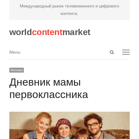
Международный рынок телевизионного и цифрового
контента.
world
content
market
Open
Menu
Menu
search
panel
Фильмы
Дневник мамы
первоклассника