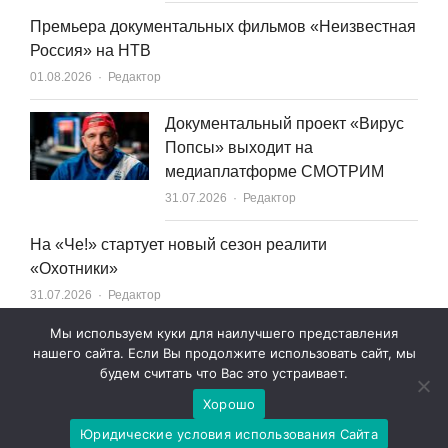
Премьера документальных фильмов «Неизвестная
Россия» на НТВ
Author
01.08.2026
Редактор
Документальный проект «Вирус
Попсы» выходит на
медиаплатформе СМОТРИМ
Author
31.07.2026
Редактор
На «Че!» стартует новый сезон реалити
«Охотники»
Author
31.07.2026
Редактор
Мы используем куки для наилучшего представления
нашего сайта. Если Вы продолжите использовать сайт, мы
будем считать что Вас это устраивает.
Хорошо
© 2007—2026 World Content Market 18+
Юридические условия использования Сайта
Юридические условия использования сайта