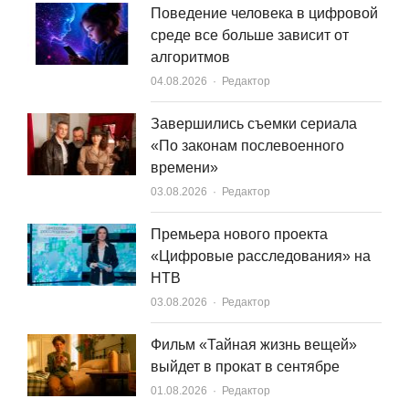
Поведение человека в цифровой
среде все больше зависит от
алгоритмов
Author
04.08.2026
Редактор
Завершились съемки сериала
«По законам послевоенного
времени»
Author
03.08.2026
Редактор
Премьера нового проекта
«Цифровые расследования» на
НТВ
Author
03.08.2026
Редактор
Фильм «Тайная жизнь вещей»
выйдет в прокат в сентябре
Author
01.08.2026
Редактор