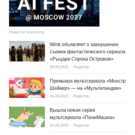
Новости контента
Wink объявляет о завершении
съемок фантастического сериала
«Рыцари Сорока Островов»
Author
06.08.2026
Редактор
Премьера мультсериала «Монстр
Шейкер» — на «Мультиландии»
Author
06.08.2026
Редактор
Вышла новая серия
мультсериала «ПониМашка»
Author
04.08.2026
Редактор