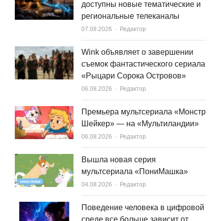
доступны новые тематические и
региональные телеканалы
Author
07.08.2026
Редактор
Wink объявляет о завершении
съемок фантастического сериала
«Рыцари Сорока Островов»
Author
06.08.2026
Редактор
Премьера мультсериала «Монстр
Шейкер» — на «Мультиландии»
Author
06.08.2026
Редактор
Вышла новая серия
мультсериала «ПониМашка»
Author
04.08.2026
Редактор
Поведение человека в цифровой
среде все больше зависит от