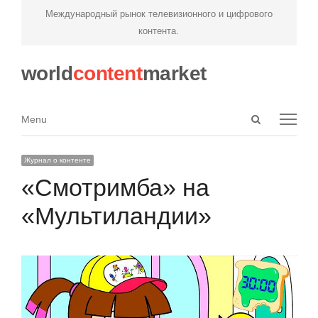
Международный рынок телевизионного и цифрового
контента.
world
content
market
Open
Menu
Menu
search
panel
Журнал о контенте
«Смотримба» на
«Мультиландии»