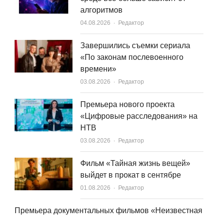
алгоритмов
Author
04.08.2026
Редактор
Завершились съемки сериала
«По законам послевоенного
времени»
Author
03.08.2026
Редактор
Премьера нового проекта
«Цифровые расследования» на
НТВ
Author
03.08.2026
Редактор
Фильм «Тайная жизнь вещей»
выйдет в прокат в сентябре
Author
01.08.2026
Редактор
Премьера документальных фильмов «Неизвестная