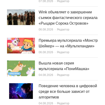
Author
07.08.2026
Редактор
Wink объявляет о завершении
съемок фантастического сериала
«Рыцари Сорока Островов»
Author
06.08.2026
Редактор
Премьера мультсериала «Монстр
Шейкер» — на «Мультиландии»
Author
06.08.2026
Редактор
Вышла новая серия
мультсериала «ПониМашка»
Author
04.08.2026
Редактор
Поведение человека в цифровой
среде все больше зависит от
алгоритмов
Author
04.08.2026
Редактор