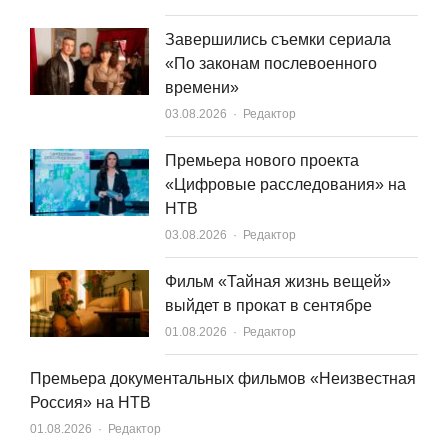
Завершились съемки сериала
«По законам послевоенного
времени»
Author
03.08.2026
Редактор
Премьера нового проекта
«Цифровые расследования» на
НТВ
Author
03.08.2026
Редактор
Фильм «Тайная жизнь вещей»
выйдет в прокат в сентябре
Author
01.08.2026
Редактор
Премьера документальных фильмов «Неизвестная
Россия» на НТВ
Author
01.08.2026
Редактор