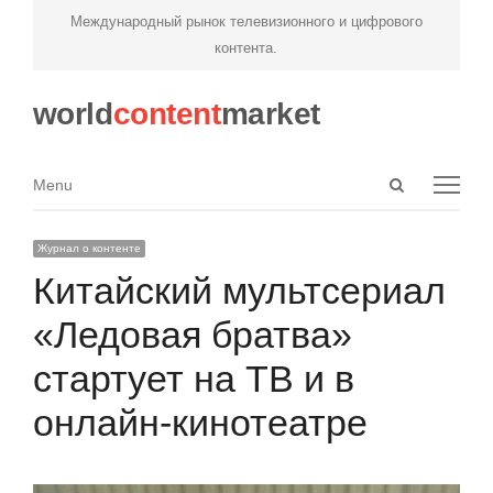
Международный рынок телевизионного и цифрового
контента.
world
content
market
Open
Menu
Menu
search
panel
Журнал о контенте
Китайский мультсериал
«Ледовая братва»
стартует на ТВ и в
онлайн-кинотеатре