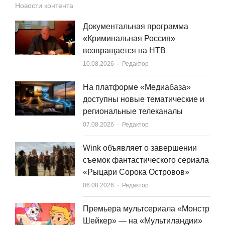
Новости контента
Документальная программа
«Криминальная Россия»
возвращается на НТВ
Author
10.08.2026
Редактор
На платформе «Медиабаза»
доступны новые тематические и
региональные телеканалы
Author
07.08.2026
Редактор
Wink объявляет о завершении
съемок фантастического сериала
«Рыцари Сорока Островов»
Author
06.08.2026
Редактор
Премьера мультсериала «Монстр
Шейкер» — на «Мультиландии»