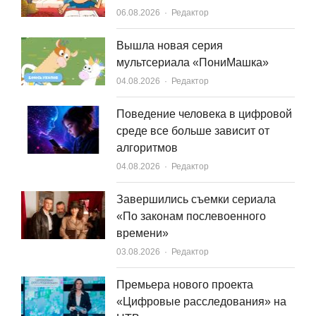
Author
06.08.2026
Редактор
Вышла новая серия
мультсериала «ПониМашка»
Author
04.08.2026
Редактор
Поведение человека в цифровой
среде все больше зависит от
алгоритмов
Author
04.08.2026
Редактор
Завершились съемки сериала
«По законам послевоенного
времени»
Author
03.08.2026
Редактор
Премьера нового проекта
«Цифровые расследования» на