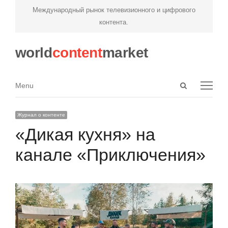
Международный рынок телевизионного и цифрового
контента.
world
content
market
Open
Menu
Menu
search
panel
Журнал о контенте
«Дикая кухня» на
канале «Приключения»