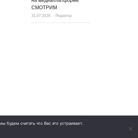
на медиаплатформе
СМОТРИМ
Author
31.07.2026
Редактор
ы будем считать что Вас это устраивает.
Юридические условия использования сайта