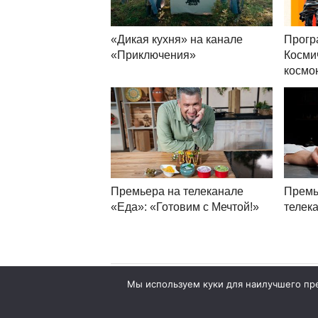
«Дикая кухня» на канале
Прогр
«Приключения»
Косми
космо
Премьера на телеканале
Премь
«Еда»: «Готовим с Мечтой!»
телек
Мы используем куки для наилучшего пред
© 2007—2026 World Content Market 18+