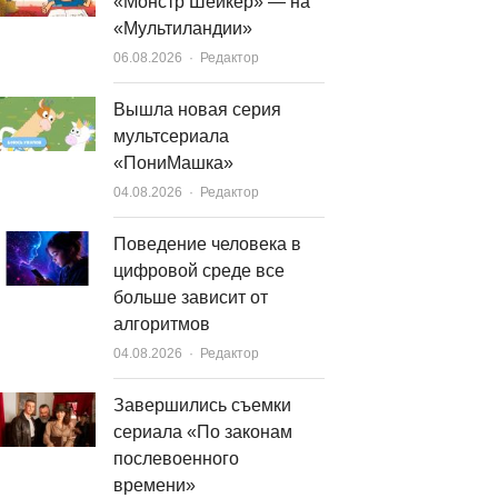
«Монстр Шейкер» — на
«Мультиландии»
Author
06.08.2026
Редактор
Вышла новая серия
мультсериала
«ПониМашка»
Author
04.08.2026
Редактор
Поведение человека в
цифровой среде все
больше зависит от
алгоритмов
Author
04.08.2026
Редактор
Завершились съемки
сериала «По законам
послевоенного
времени»