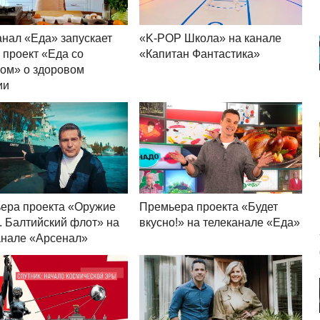
анал «Еда» запускает
«K-POP Школа» на канале
 проект «Еда со
«Капитан Фантастика»
ом» о здоровом
ии
ера проекта «Оружие
Премьера проекта «Будет
. Балтийский флот» на
вкусно!» на телеканале «Еда»
анале «Арсенал»