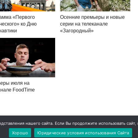
амма «Первого
Осенние премьеры и новые
ческого» ко Дню
серии на телеканале
навтики
«Загородный»
еры июля на
анале FoodTime
ставления нашего сайта. Если Вы продолжите использовать сайт, м
Хорошо
Юридические условия использования Сайта