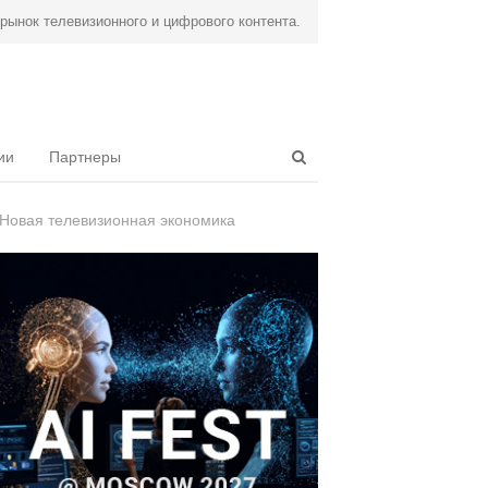
ынок телевизионного и цифрового контента.
Open
ии
Партнеры
search
panel
Новая телевизионная экономика