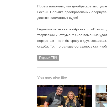
Проект напомнит, что декабрьское выступл
России. Попытка преобразований обернулас
десятки сломанных судеб.
Редакция телеканала «Арсенал»: «В этом ц
творческий инструмент. С её помощью уда
портретам – причём сразу в двух возраста
судьба. То, что раньше оставалось статико
Первый ТВЧ
You may also like...