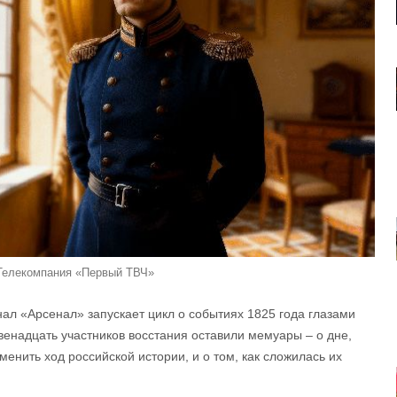
Телекомпания «Первый ТВЧ»
нал «Арсенал» запускает цикл о событиях 1825 года глазами
венадцать участников восстания оставили мемуары – о дне,
енить ход российской истории, и о том, как сложилась их