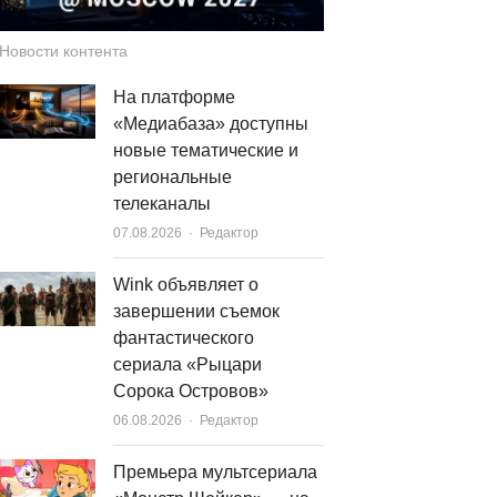
Новости контента
На платформе
«Медиабаза» доступны
новые тематические и
региональные
телеканалы
Author
07.08.2026
Редактор
Wink объявляет о
завершении съемок
фантастического
сериала «Рыцари
Сорока Островов»
Author
06.08.2026
Редактор
Премьера мультсериала