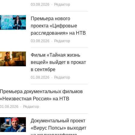
Author
03.08.2026
Редактор
Премьера нового
проекта «Цифровые
расследования» на НТВ
Author
03.08.2026
Редактор
Фильм «Тайная жизнь
вещей» выйдет в прокат
в сентябре
Author
01.08.2026
Редактор
Премьера документальных фильмов
«Неизвестная Россия» на НТВ
Author
01.08.2026
Редактор
Документальный проект
«Вирус Попсы» выходит