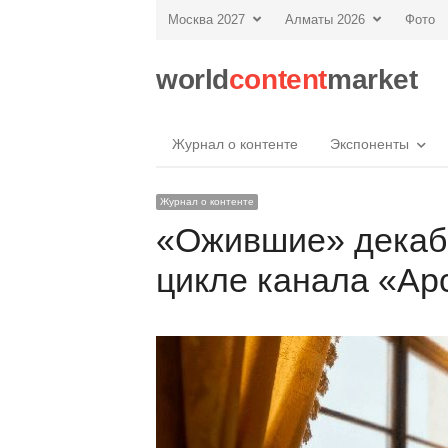
Москва 2027
Алматы 2026
Фото
world
content
market
Журнал о контенте
Экспоненты
Журнал о контенте
«Ожившие» декаб
цикле канала «Ар