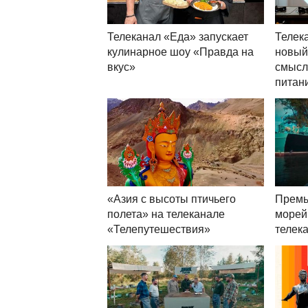
Телеканал «Еда» запускает
Телек
кулинарное шоу «Правда на
новый
вкус»
смысл
питан
«Азия с высоты птичьего
Премь
полета» на телеканале
морей
«Телепутешествия»
телек