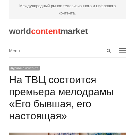
Международный рынок телевизионного и цифрового
контента.
world
content
market
Open
Menu
Menu
search
panel
Журнал о контенте
На ТВЦ состоится
премьера мелодрамы
«Его бывшая, его
настоящая»