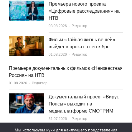
Премьера нового проекта
«Цифровые расследования» на
НТВ
Author
03.08.2026
Редактор
Фильм «Тайная жизнь вещей»
выйдет в прокат в сентябре
Author
01.08.2026
Редактор
Премьера документальных фильмов «Неизвестная
Россия» на НТВ
Author
01.08.2026
Редактор
Документальный проект «Вирус
Попсы» выходит на
медиаплатформе СМОТРИМ
Author
31.07.2026
Редактор
Мы используем куки для наилучшего представления