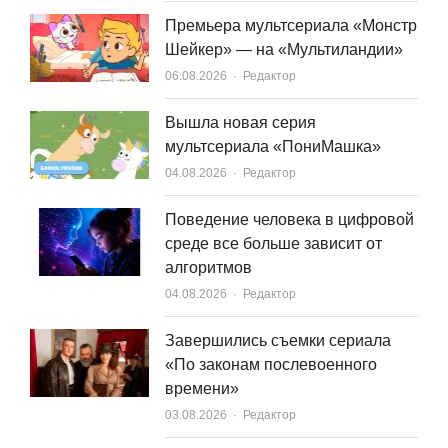
Премьера мультсериала «Монстр
Шейкер» — на «Мультиландии»
Author
06.08.2026
Редактор
Вышла новая серия
мультсериала «ПониМашка»
Author
04.08.2026
Редактор
Поведение человека в цифровой
среде все больше зависит от
алгоритмов
Author
04.08.2026
Редактор
Завершились съемки сериала
«По законам послевоенного
времени»
Author
03.08.2026
Редактор