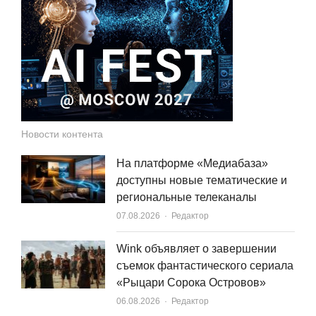
Новости контента
На платформе «Медиабаза»
доступны новые тематические и
региональные телеканалы
Author
07.08.2026
Редактор
Wink объявляет о завершении
съемок фантастического сериала
«Рыцари Сорока Островов»
Author
06.08.2026
Редактор