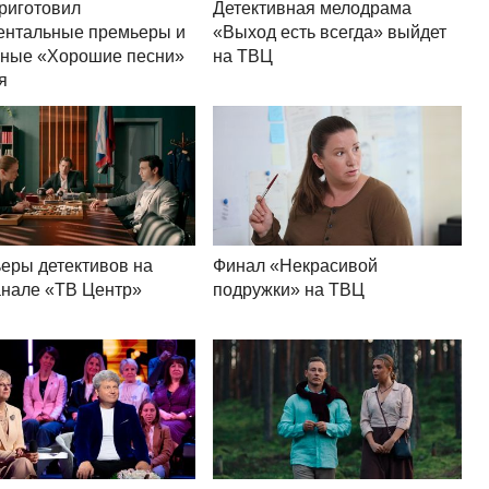
риготовил
Детективная мелодрама
ентальные премьеры и
«Выход есть всегда» выйдет
ные «Хорошие песни»
на ТВЦ
я
еры детективов на
Финал «Некрасивой
анале «ТВ Центр»
подружки» на ТВЦ