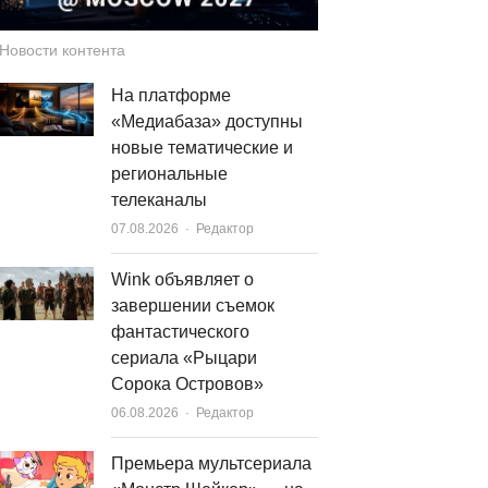
Новости контента
На платформе
«Медиабаза» доступны
новые тематические и
региональные
телеканалы
Author
07.08.2026
Редактор
Wink объявляет о
завершении съемок
фантастического
сериала «Рыцари
Сорока Островов»
Author
06.08.2026
Редактор
Премьера мультсериала