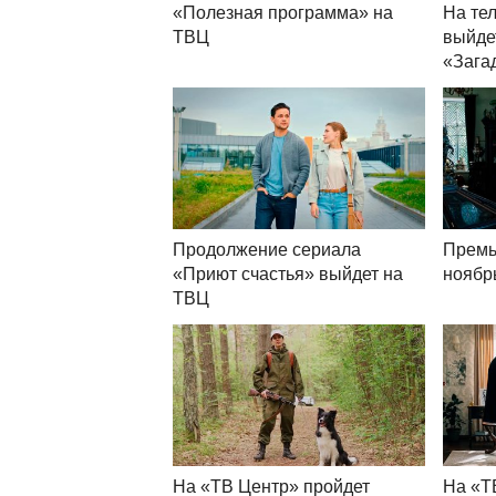
«Полезная программа» на
На те
ТВЦ
выйде
«Зага
Продолжение сериала
Премь
«Приют счастья» выйдет на
ноябр
ТВЦ
На «ТВ Центр» пройдет
На «Т