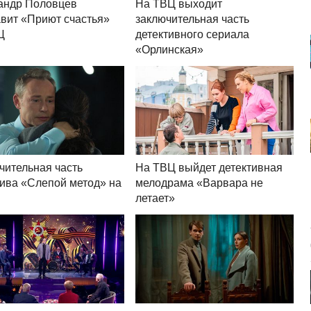
андр Половцев
На ТВЦ выходит
авит «Приют счастья»
заключительная часть
Ц
детективного сериала
«Орлинская»
чительная часть
На ТВЦ выйдет детективная
тива «Слепой метод» на
мелодрама «Варвара не
летает»