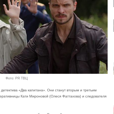
Фото: PR ТВЦ
 детектива «Два капитана». Они станут вторым и третьим
еративницы Кати Мироновой (Олеся Фаттахова) и следователя