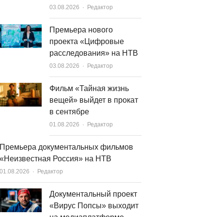
Author
03.08.2026
Редактор
Премьера нового
проекта «Цифровые
расследования» на НТВ
Author
03.08.2026
Редактор
Фильм «Тайная жизнь
вещей» выйдет в прокат
в сентябре
Author
01.08.2026
Редактор
Премьера документальных фильмов
«Неизвестная Россия» на НТВ
Author
01.08.2026
Редактор
Документальный проект
«Вирус Попсы» выходит