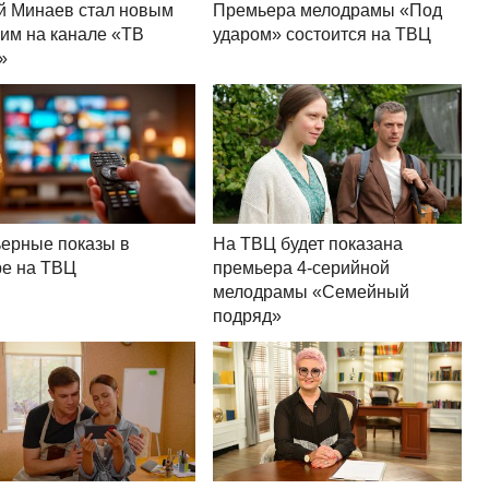
й Минаев стал новым
Премьера мелодрамы «Под
им на канале «ТВ
ударом» состоится на ТВЦ
»
ерные показы в
На ТВЦ будет показана
ре на ТВЦ
премьера 4-серийной
мелодрамы «Семейный
подряд»