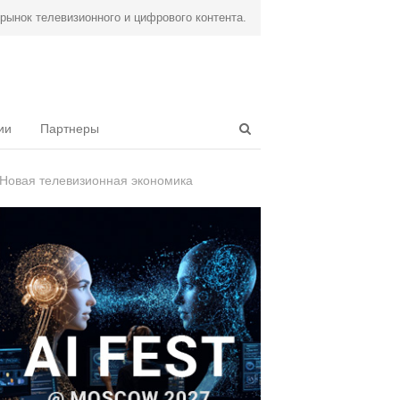
ынок телевизионного и цифрового контента.
Open
ии
Партнеры
search
panel
Новая телевизионная экономика