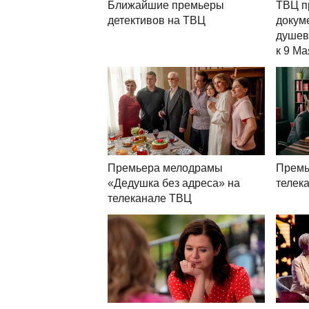
Ближайшие премьеры
ТВЦ п
детективов на ТВЦ
докум
душев
к 9 Ма
Премьера мелодрамы
Премь
«Дедушка без адреса» на
телек
телеканале ТВЦ