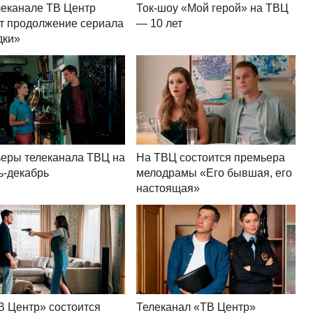
леканале ТВ Центр
Ток-шоу «Мой герой» на ТВЦ
т продолжение сериала
— 10 лет
дки»
еры телеканала ТВЦ на
На ТВЦ состоится премьера
ь-декабрь
мелодрамы «Его бывшая, его
настоящая»
В Центр» состоится
Телеканал «ТВ Центр»