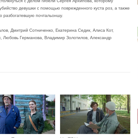
столкнуться с делом гибели Сергея Архипова, которому
 убийство девушки с помощью поврежденного куста роз, а также
но разбогатевшую почтальоншу.
лов, Дмитрий Сотниченко, Екатерина Седик, Алиса Кот,
й, Любовь Германова, Владимир Золотилов, Александр