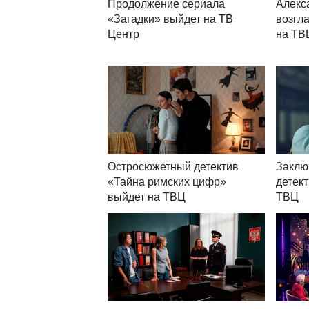
Продолжение сериала
Алекс
«Загадки» выйдет на ТВ
возгл
Центр
на ТВ
Остросюжетный детектив
Заклю
«Тайна римских цифр»
детек
выйдет на ТВЦ
ТВЦ