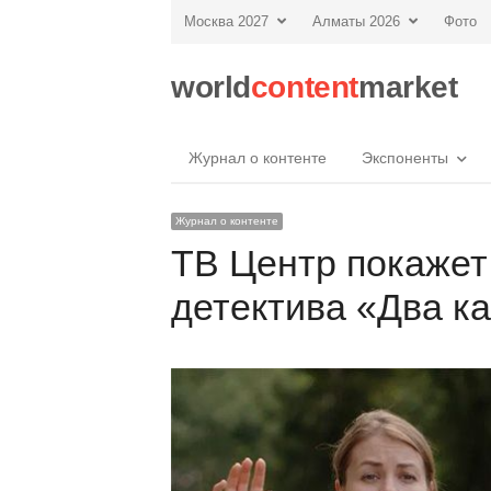
Москва 2027
Алматы 2026
Фото
world
content
market
Журнал о контенте
Экспоненты
Журнал о контенте
ТВ Центр покажет
детектива «Два к