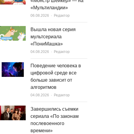
«Монстр Шейкер» — на
«Мультиландии»
Author
06.08.2026
Редактор
Вышла новая серия
мультсериала
«ПониМашка»
Author
04.08.2026
Редактор
Поведение человека в
цифровой среде все
больше зависит от
алгоритмов
Author
04.08.2026
Редактор
Завершились съемки
сериала «По законам
послевоенного
времени»