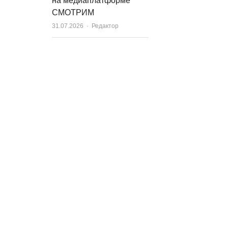
на медиаплатформе
СМОТРИМ
Author
31.07.2026
Редактор