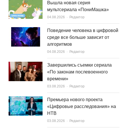
Вышла новая серия
мультсериала «ПониМашка»
Author
04.08.2026
Редактор
Поведение человека в цифровой
среде все больше зависит от
алгоритмов
Author
04.08.2026
Редактор
Завершились съемки сериала
«По законам послевоенного
времени»
Author
03.08.2026
Редактор
Премьера нового проекта
«Цифровые расследования» на
НТВ
Author
03.08.2026
Редактор