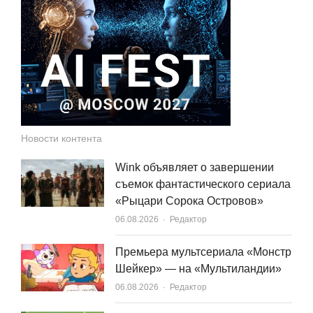
Новости контента
Wink объявляет о завершении
съемок фантастического сериала
«Рыцари Сорока Островов»
Author
06.08.2026
Редактор
Премьера мультсериала «Монстр
Шейкер» — на «Мультиландии»
Author
06.08.2026
Редактор