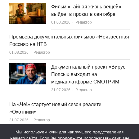
Фильм «Тайная жизнь вещей»
выйдет в прокат в сентябре
Author
01.08.2026
Редактор
Премьера документальных фильмов «Неизвестная
Россия» на НТВ
Author
01.08.2026
Редактор
Документальный проект «Вирус
Попсы» выходит на
медиаплатформе СМОТРИМ
Author
31.07.2026
Редактор
На «Че!» стартует новый сезон реалити
«Охотники»
Author
31.07.2026
Редактор
Мы используем куки для наилучшего представления
нашего сайта. Если Вы продолжите использовать сайт, мы