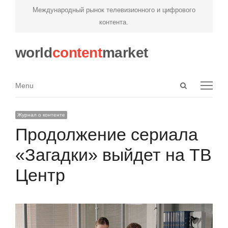
Международный рынок телевизионного и цифрового
контента.
world
content
market
Open
Menu
Menu
search
panel
Журнал о контенте
Продолжение сериала
«Загадки» выйдет на ТВ
Центр