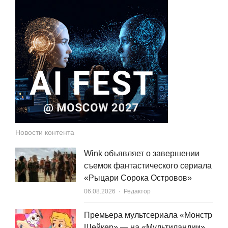
Новости контента
Wink объявляет о завершении
съемок фантастического сериала
«Рыцари Сорока Островов»
Author
06.08.2026
Редактор
Премьера мультсериала «Монстр
Шейкер» — на «Мультиландии»