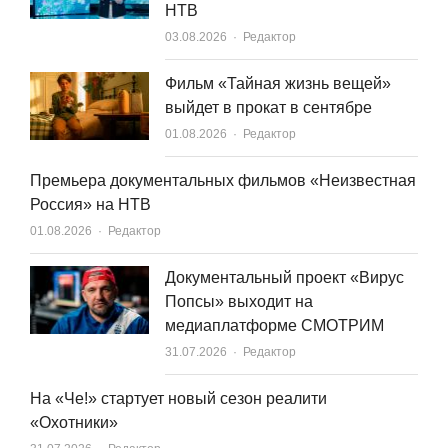
НТВ
Author
03.08.2026
Редактор
Фильм «Тайная жизнь вещей»
выйдет в прокат в сентябре
Author
01.08.2026
Редактор
Премьера документальных фильмов «Неизвестная
Россия» на НТВ
Author
01.08.2026
Редактор
Документальный проект «Вирус
Попсы» выходит на
медиаплатформе СМОТРИМ
Author
31.07.2026
Редактор
На «Че!» стартует новый сезон реалити
«Охотники»