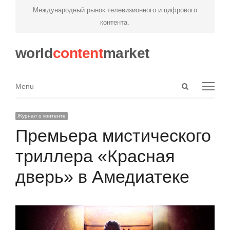
Международный рынок телевизионного и цифрового
контента.
world
content
market
Open
Menu
Menu
search
panel
Журнал о контенте
Премьера мистического
триллера «Красная
дверь» в Амедиатеке