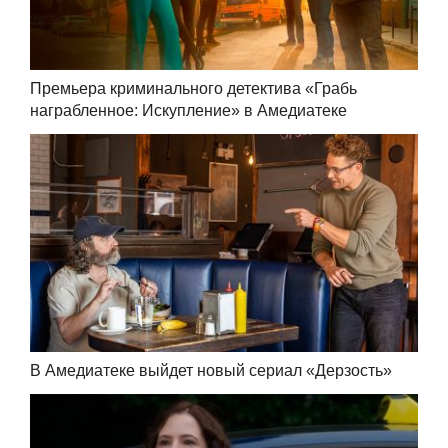
Премьера криминального детектива «Грабь
награбленное: Искупление» в Амедиатеке
В Амедиатеке выйдет новый сериал «Дерзость»