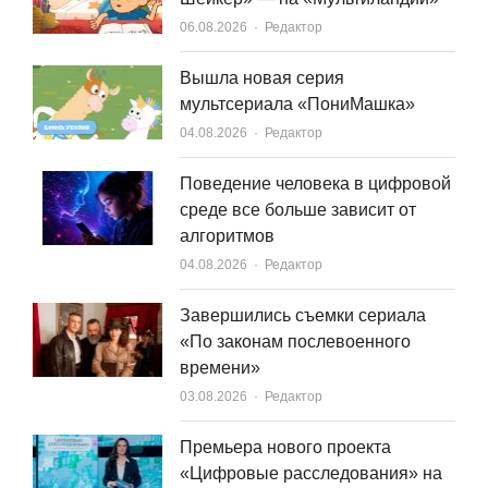
Author
06.08.2026
Редактор
Вышла новая серия
мультсериала «ПониМашка»
Author
04.08.2026
Редактор
Поведение человека в цифровой
среде все больше зависит от
алгоритмов
Author
04.08.2026
Редактор
Завершились съемки сериала
«По законам послевоенного
времени»
Author
03.08.2026
Редактор
Премьера нового проекта
«Цифровые расследования» на