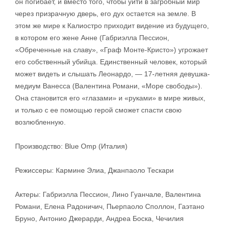
он погибает, и вместо того, чтобы уйти в загробный мир
через призрачную дверь, его дух остается на земле. В
этом же мире к Калиостро приходит видение из будущего,
в котором его жене Анне (Габриэлла Пессион,
«Обреченные на славу», «Граф Монте-Кристо») угрожает
его собственный убийца. Единственный человек, который
может видеть и слышать Леонардо, — 17-летняя девушка-
медиум Ванесса (Валентина Романи, «Море свободы»).
Она становится его «глазами» и «руками» в мире живых,
и только с ее помощью герой сможет спасти свою
возлюбленную.
Производство: Blue Omp (Италия)
Режиссеры: Кармине Элиа, Джанпаоло Тескари
Актеры: Габриэлла Пессион, Лино Гуанчале, Валентина
Романи, Елена Радоничич, Пьерпаоло Споллон, Гаэтано
Бруно, Антонио Джерарди, Андреа Боска, Чечилия