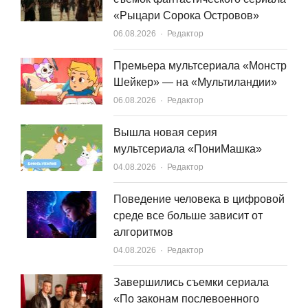
«Рыцари Сорока Островов»
Author
06.08.2026
Редактор
Премьера мультсериала «Монстр
Шейкер» — на «Мультиландии»
Author
06.08.2026
Редактор
Вышла новая серия
мультсериала «ПониМашка»
Author
04.08.2026
Редактор
Поведение человека в цифровой
среде все больше зависит от
алгоритмов
Author
04.08.2026
Редактор
Завершились съемки сериала
«По законам послевоенного