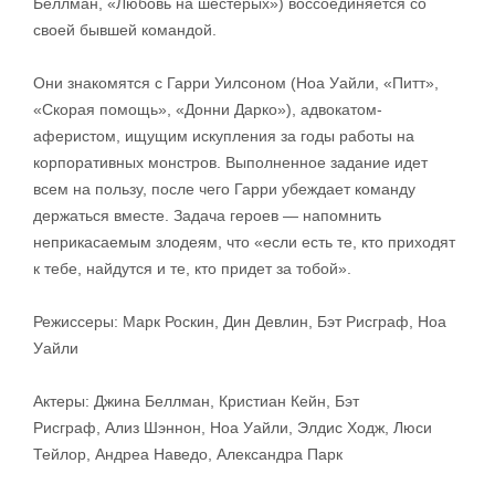
Беллман, «Любовь на шестерых») воссоединяется со
своей бывшей командой.
Они знакомятся с Гарри Уилсоном (Ноа Уайли, «Питт»,
«Скорая помощь», «Донни Дарко»), адвокатом-
аферистом, ищущим искупления за годы работы на
корпоративных монстров. Выполненное задание идет
всем на пользу, после чего Гарри убеждает команду
держаться вместе. Задача героев — напомнить
неприкасаемым злодеям, что «если есть те, кто приходят
к тебе, найдутся и те, кто придет за тобой».
Режиссеры: Марк Роскин, Дин Девлин, Бэт Рисграф, Ноа
Уайли
Актеры: Джина Беллман, Кристиан Кейн, Бэт
Рисграф, Ализ Шэннон, Ноа Уайли, Элдис Ходж, Люси
Тейлор, Андреа Наведо, Александра Парк