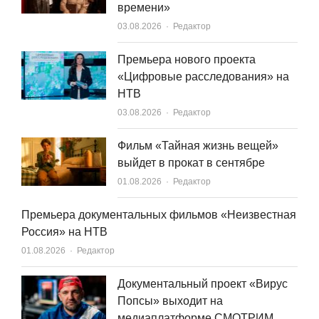
времени»
Author
03.08.2026
Редактор
Премьера нового проекта
«Цифровые расследования» на
НТВ
Author
03.08.2026
Редактор
Фильм «Тайная жизнь вещей»
выйдет в прокат в сентябре
Author
01.08.2026
Редактор
Премьера документальных фильмов «Неизвестная
Россия» на НТВ
Author
01.08.2026
Редактор
Документальный проект «Вирус
Попсы» выходит на
медиаплатформе СМОТРИМ