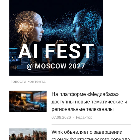
Новости контента
На платформе «Медиабаза»
доступны новые тематические и
региональные телеканалы
Author
07.08.2026
Редактор
Wink объявляет о завершении
съемок фантастического сериала