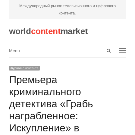
Международный рынок телевизионного и цифрового
контента.
world
content
market
Open
Menu
Menu
search
panel
Журнал о контенте
Премьера
криминального
детектива «Грабь
награбленное:
Искупление» в