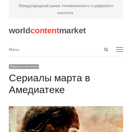
Международный рынок телевизионного и цифрового
контента.
world
content
market
Open
Menu
Menu
search
panel
Журнал о контенте
Сериалы марта в
Амедиатеке