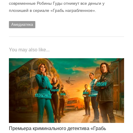
современные Робины Гуды отнимут все деньги у
плохишей в сериале «Грабь награбленное».
Амедиатека
You may also like...
Премьера криминального детектива «Грабь