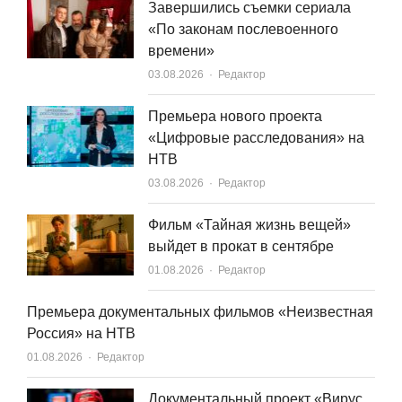
Завершились съемки сериала
«По законам послевоенного
времени»
Author
03.08.2026
Редактор
Премьера нового проекта
«Цифровые расследования» на
НТВ
Author
03.08.2026
Редактор
Фильм «Тайная жизнь вещей»
выйдет в прокат в сентябре
Author
01.08.2026
Редактор
Премьера документальных фильмов «Неизвестная
Россия» на НТВ
Author
01.08.2026
Редактор
Документальный проект «Вирус