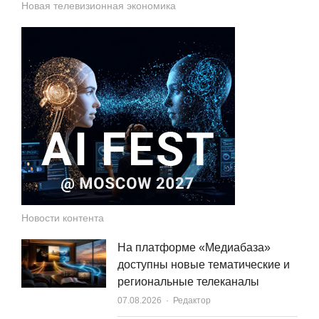
Новая телевизионная экономика
Новости контента
На платформе «Медиабаза»
доступны новые тематические и
региональные телеканалы
Author
07.08.2026
Редактор