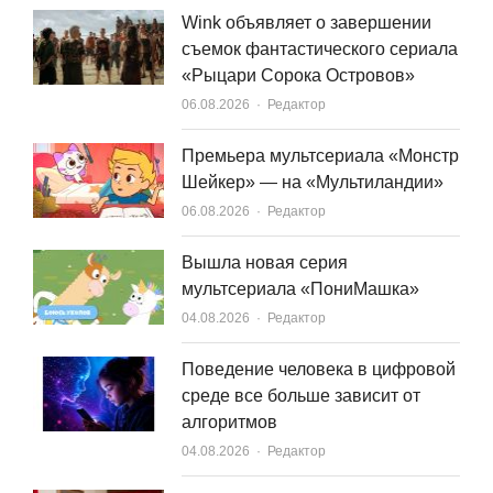
Wink объявляет о завершении
съемок фантастического сериала
«Рыцари Сорока Островов»
Author
06.08.2026
Редактор
Премьера мультсериала «Монстр
Шейкер» — на «Мультиландии»
Author
06.08.2026
Редактор
Вышла новая серия
мультсериала «ПониМашка»
Author
04.08.2026
Редактор
Поведение человека в цифровой
среде все больше зависит от
алгоритмов
Author
04.08.2026
Редактор