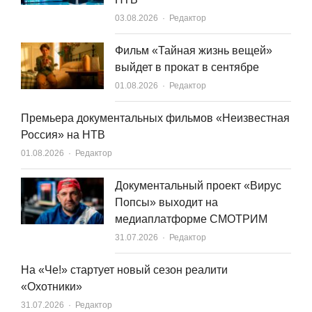
Author
03.08.2026
Редактор
Фильм «Тайная жизнь вещей»
выйдет в прокат в сентябре
Author
01.08.2026
Редактор
Премьера документальных фильмов «Неизвестная
Россия» на НТВ
Author
01.08.2026
Редактор
Документальный проект «Вирус
Попсы» выходит на
медиаплатформе СМОТРИМ
Author
31.07.2026
Редактор
На «Че!» стартует новый сезон реалити
«Охотники»
Author
31.07.2026
Редактор