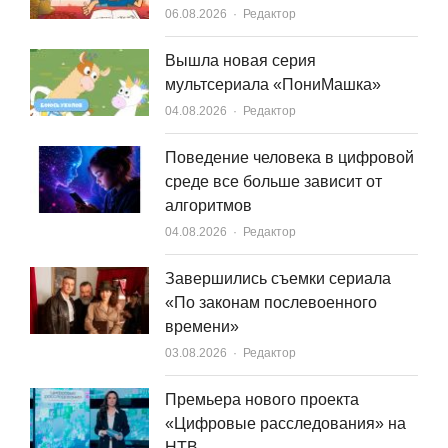
Author
06.08.2026
Редактор
Вышла новая серия
мультсериала «ПониМашка»
Author
04.08.2026
Редактор
Поведение человека в цифровой
среде все больше зависит от
алгоритмов
Author
04.08.2026
Редактор
Завершились съемки сериала
«По законам послевоенного
времени»
Author
03.08.2026
Редактор
Премьера нового проекта
«Цифровые расследования» на
НТВ