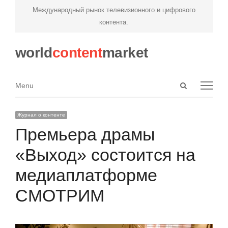
Международный рынок телевизионного и цифрового
контента.
world
content
market
Open
Menu
Menu
search
panel
Журнал о контенте
Премьера драмы
«Выход» состоится на
медиаплатформе
СМОТРИМ