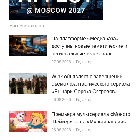
Новости контента
На платформе «Медиабаза»
доступны новые тематические и
региональные телеканалы
Author
07.08.2026
Редактор
Wink объявляет о завершении
съемок фантастического сериала
«Рыцари Сорока Островов»
Author
06.08.2026
Редактор
Премьера мультсериала «Монстр
Шейкер» — на «Мультиландии»
Author
06.08.2026
Редактор