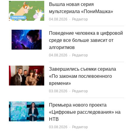
Вышла новая серия
мультсериала «ПониМашка»
Author
04.08.2026
Редактор
Поведение человека в цифровой
среде все больше зависит от
алгоритмов
Author
04.08.2026
Редактор
Завершились съемки сериала
«По законам послевоенного
времени»
Author
03.08.2026
Редактор
Премьера нового проекта
«Цифровые расследования» на
НТВ
Author
03.08.2026
Редактор