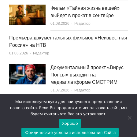
Фильм «Тайная жизнь вещей»
выйдет в прокат в сентябре
Author
01.08.2026
Редактор
Премьера документальных фильмов «Неизвестная
Россия» на НТВ
Author
01.08.2026
Редактор
Документальный проект «Вирус
Попсы» выходит на
медиаплатформе СМОТРИМ
Author
31.07.2026
Редактор
Мы используем куки для наилучшего представления
нашего сайта. Если Вы продолжите использовать сайт, мы
будем считать что Вас это устраивает.
Хорошо
© 2007—2026 World Content Market 18+
Юридические условия использования Сайта
Юридические условия использования сайта