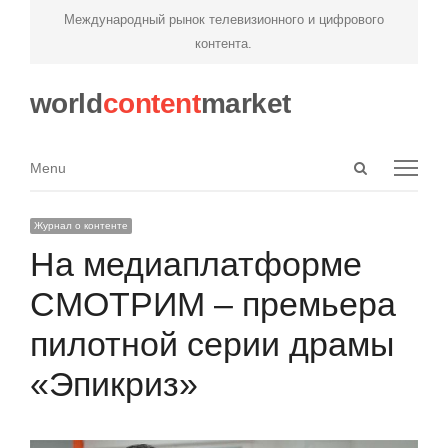
Международный рынок телевизионного и цифрового
контента.
world
content
market
Open
Menu
Menu
search
panel
Журнал о контенте
На медиаплатформе
СМОТРИМ – премьера
пилотной серии драмы
«Эпикриз»