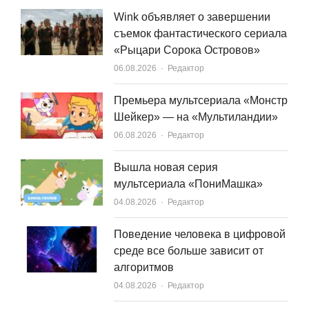
Wink объявляет о завершении
съемок фантастического сериала
«Рыцари Сорока Островов»
Author
06.08.2026
Редактор
Премьера мультсериала «Монстр
Шейкер» — на «Мультиландии»
Author
06.08.2026
Редактор
Вышла новая серия
мультсериала «ПониМашка»
Author
04.08.2026
Редактор
Поведение человека в цифровой
среде все больше зависит от
алгоритмов
Author
04.08.2026
Редактор