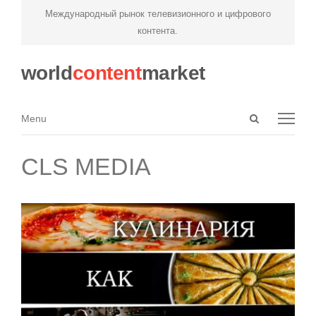
Международный рынок телевизионного и цифрового
контента.
world
content
market
Open
Menu
Menu
search
panel
CLS MEDIA