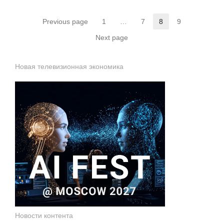
Пагинация
Previous page
1
…
7
8
9
Страница
Страница
Страница
Страница
записей
Next page
Новая телевизионная экономика
Новости контента