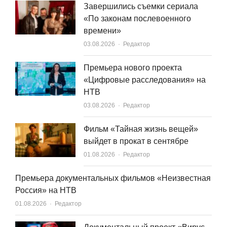
Завершились съемки сериала
«По законам послевоенного
времени»
Author
03.08.2026
Редактор
Премьера нового проекта
«Цифровые расследования» на
НТВ
Author
03.08.2026
Редактор
Фильм «Тайная жизнь вещей»
выйдет в прокат в сентябре
Author
01.08.2026
Редактор
Премьера документальных фильмов «Неизвестная
Россия» на НТВ
Author
01.08.2026
Редактор