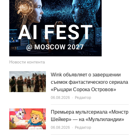
Новости контента
Wink объявляет о завершении
съемок фантастического сериала
«Рыцари Сорока Островов»
Author
06.08.2026
Редактор
Премьера мультсериала «Монстр
Шейкер» — на «Мультиландии»
Author
06.08.2026
Редактор