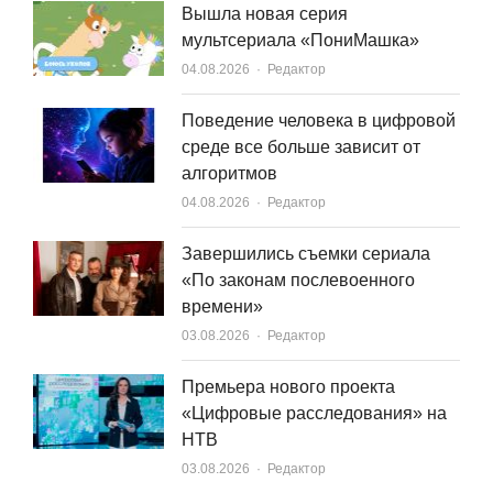
Вышла новая серия
мультсериала «ПониМашка»
Author
04.08.2026
Редактор
Поведение человека в цифровой
среде все больше зависит от
алгоритмов
Author
04.08.2026
Редактор
Завершились съемки сериала
«По законам послевоенного
времени»
Author
03.08.2026
Редактор
Премьера нового проекта
«Цифровые расследования» на
НТВ
Author
03.08.2026
Редактор