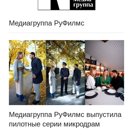
Медиагруппа РуФилмс
Медиагруппа РуФилмс выпустила
пилотные серии микродрам