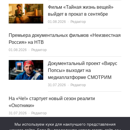
Фильм «Тайная жизнь вещей»
выйдет в прокат в сентябре
Author
01.08.2026
Редактор
Премьера документальных фильмов «Неизвестная
Россия» на НТВ
Author
01.08.2026
Редактор
Документальный проект «Вирус
Попсы» выходит на
медиаплатформе СМОТРИМ
Author
31.07.2026
Редактор
На «Че!» стартует новый сезон реалити
«Охотники»
Author
31.07.2026
Редактор
Мы используем куки для наилучшего представления