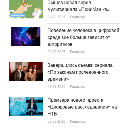
Вышла новая серия
мультсериала «ПониМашка»
Author
04.08.2026
Редактор
Поведение человека в цифровой
среде все больше зависит от
алгоритмов
Author
04.08.2026
Редактор
Завершились съемки сериала
«По законам послевоенного
времени»
Author
03.08.2026
Редактор
Премьера нового проекта
«Цифровые расследования» на
НТВ
Author
03.08.2026
Редактор