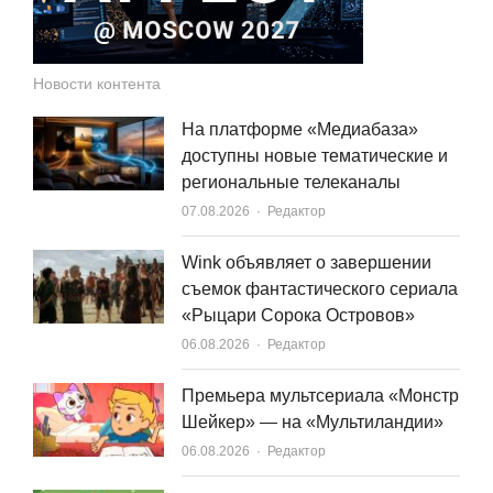
Новости контента
На платформе «Медиабаза»
доступны новые тематические и
региональные телеканалы
Author
07.08.2026
Редактор
Wink объявляет о завершении
съемок фантастического сериала
«Рыцари Сорока Островов»
Author
06.08.2026
Редактор
Премьера мультсериала «Монстр
Шейкер» — на «Мультиландии»
Author
06.08.2026
Редактор