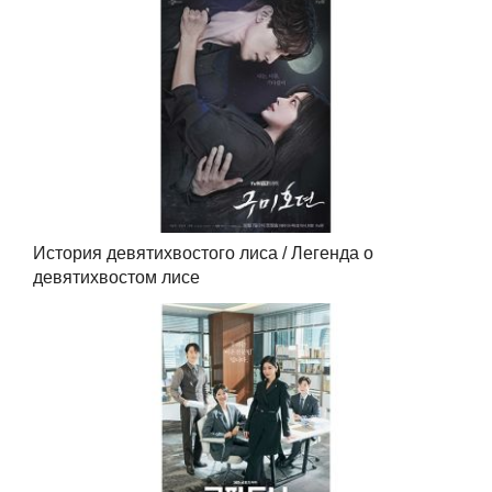
История девятихвостого лиса / Легенда о
девятихвостом лисе