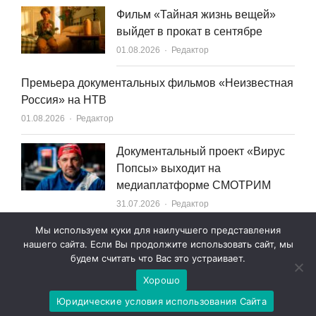
Фильм «Тайная жизнь вещей»
выйдет в прокат в сентябре
Author
01.08.2026
Редактор
Премьера документальных фильмов «Неизвестная
Россия» на НТВ
Author
01.08.2026
Редактор
Документальный проект «Вирус
Попсы» выходит на
медиаплатформе СМОТРИМ
Author
31.07.2026
Редактор
Мы используем куки для наилучшего представления
нашего сайта. Если Вы продолжите использовать сайт, мы
будем считать что Вас это устраивает.
Хорошо
© 2007—2026 World Content Market 18+
Юридические условия использования Сайта
Юридические условия использования сайта