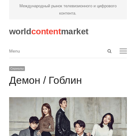
Международный рынок телевизионного и цифрового
контента.
world
content
market
Open
Menu
Menu
search
panel
Сериалы
Демон / Гоблин