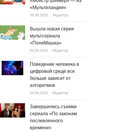
«Монстр Шейкер» — на
«Мультиландии»
Author
06.08.2026
Редактор
Вышла новая серия
мультсериала
«ПониМашка»
Author
04.08.2026
Редактор
Поведение человека в
цифровой среде все
больше зависит от
алгоритмов
Author
04.08.2026
Редактор
Завершились съемки
сериала «По законам
послевоенного
времени»