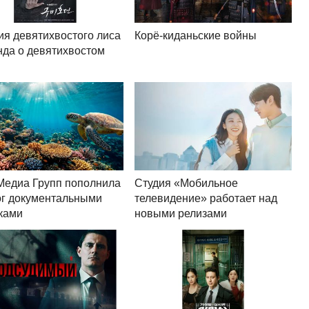
ия девятихвостого лиса
Корё-киданьские войны
нда о девятихвостом
Медиа Групп пополнила
Студия «Мобильное
ог документальными
телевидение» работает над
ками
новыми релизами