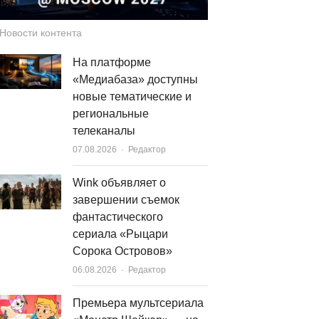
Новости контента
На платформе
«Медиабаза» доступны
новые тематические и
региональные
телеканалы
Author
07.08.2026
Редактор
Wink объявляет о
завершении съемок
фантастического
сериала «Рыцари
Сорока Островов»
Author
06.08.2026
Редактор
Премьера мультсериала