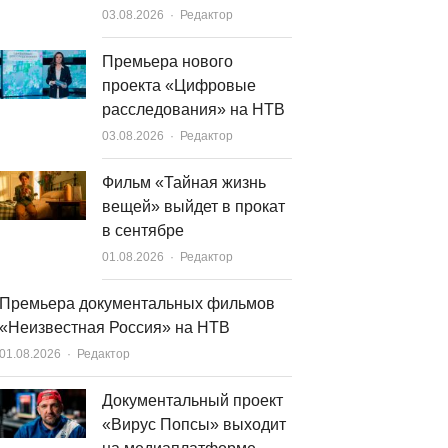
Author
03.08.2026
Редактор
Премьера нового
проекта «Цифровые
расследования» на НТВ
Author
03.08.2026
Редактор
Фильм «Тайная жизнь
вещей» выйдет в прокат
в сентябре
Author
01.08.2026
Редактор
Премьера документальных фильмов
«Неизвестная Россия» на НТВ
Author
01.08.2026
Редактор
Документальный проект
«Вирус Попсы» выходит