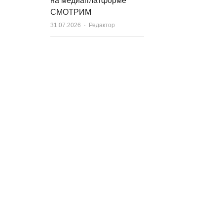
на медиаплатформе
СМОТРИМ
Author
31.07.2026
Редактор