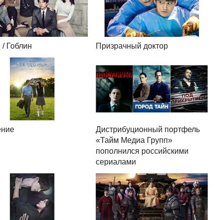
 / Гоблин
Призрачный доктор
ние
Дистрибуционный портфель
«Тайм Медиа Групп»
пополнился российскими
сериалами