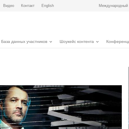
Видео
Контакт
English
Международный р
База данных участников
Шоукейс контента
Конференц