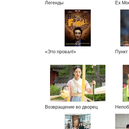
Легенды
Ex Mo
«Это провал!»
Пункт
Возвращение во дворец
Непо