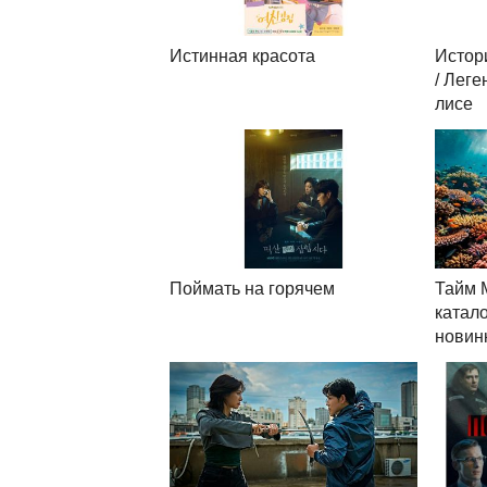
Истинная красота
Истор
/ Леге
лисе
Поймать на горячем
Тайм 
катал
новин