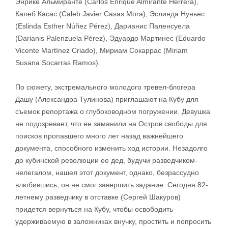
Энрике Альмиранте (Carlos Enrique Almirante Herrera),
Калеб Касас (Caleb Javier Casas Mora), Эслинда Нуньес
(Eslinda Esther Núñez Pérez), Дарианис Паленсуела
(Darianis Palenzuela Pérez), Эдуардо Мартинес (Eduardo
Vicente Martínez Criado), Мириам Сокаррас (Miriam
Susana Socarras Ramos).
По сюжету, экстремального молодого тревел-блогера
Дашу (Александра Тулинова) приглашают на Кубу для
съемок репортажа о глубоководном погружении. Девушка
не подозревает, что ее заманили на Остров свободы для
поисков пропавшего много лет назад важнейшего
документа, способного изменить ход истории. Незадолго
до кубинской революции ее дед, будучи разведчиком-
нелегалом, нашел этот документ, однако, безрассудно
влюбившись, он не смог завершить задание. Сегодня 82-
летнему разведчику в отставке (Сергей Шакуров)
придется вернуться на Кубу, чтобы освободить
удерживаемую в заложниках внучку, простить и попросить