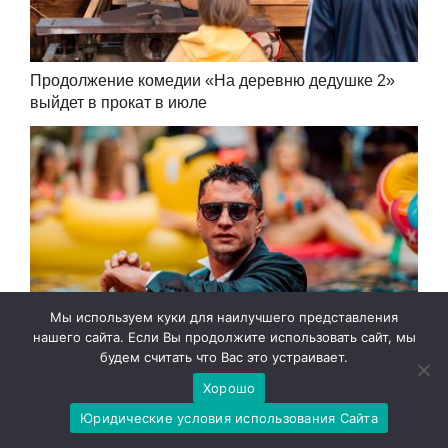
Продолжение комедии «На деревню дедушке 2»
выйдет в прокат в июле
Мы используем куки для наилучшего представления
нашего сайта. Если Вы продолжите использовать сайт, мы
будем считать что Вас это устраивает.
В ОАЭ идут съемки российского фильма «Мажор в
Дубае»
Хорошо
Юридические условия использования Сайта