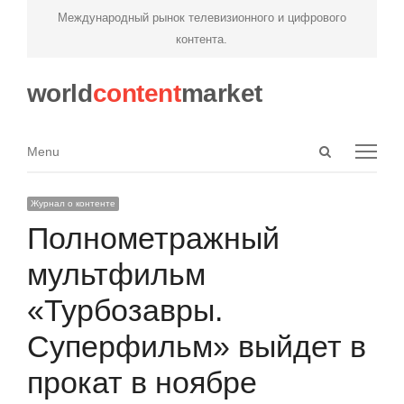
Международный рынок телевизионного и цифрового
контента.
world
content
market
Open
Menu
Menu
search
panel
Журнал о контенте
Полнометражный
мультфильм
«Турбозавры.
Суперфильм» выйдет в
прокат в ноябре