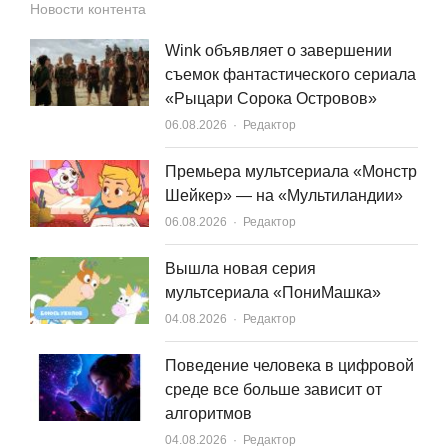
Новости контента
Wink объявляет о завершении
съемок фантастического сериала
«Рыцари Сорока Островов»
Author
06.08.2026
Редактор
Премьера мультсериала «Монстр
Шейкер» — на «Мультиландии»
Author
06.08.2026
Редактор
Вышла новая серия
мультсериала «ПониМашка»
Author
04.08.2026
Редактор
Поведение человека в цифровой
среде все больше зависит от
алгоритмов
Author
04.08.2026
Редактор