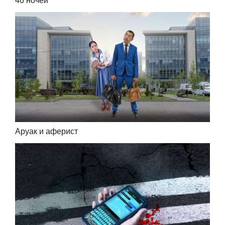
46 ночей
Аруак и аферист