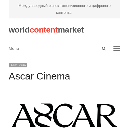
Международный рынок телевизионного и цифрового
контента.
world
content
market
Open
Menu
Menu
search
panel
Экспоненты
Ascar Cinema