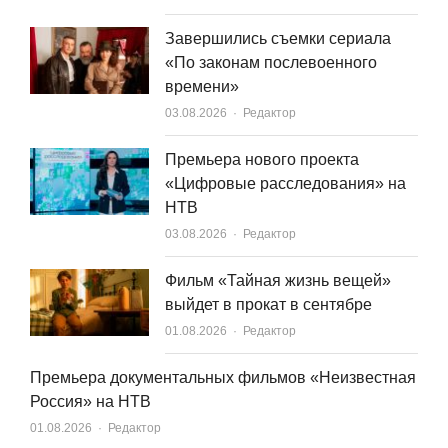
Завершились съемки сериала
«По законам послевоенного
времени»
Author
03.08.2026
Редактор
Премьера нового проекта
«Цифровые расследования» на
НТВ
Author
03.08.2026
Редактор
Фильм «Тайная жизнь вещей»
выйдет в прокат в сентябре
Author
01.08.2026
Редактор
Премьера документальных фильмов «Неизвестная
Россия» на НТВ
Author
01.08.2026
Редактор