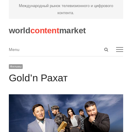
Международный рынок телевизионного и цифрового
контента.
world
content
market
Open
Menu
Menu
search
panel
Фильмы
Gold’n Рахат