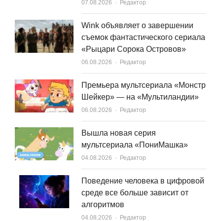
Author
07.08.2026
Редактор
Wink объявляет о завершении
съемок фантастического сериала
«Рыцари Сорока Островов»
Author
06.08.2026
Редактор
Премьера мультсериала «Монстр
Шейкер» — на «Мультиландии»
Author
06.08.2026
Редактор
Вышла новая серия
мультсериала «ПониМашка»
Author
04.08.2026
Редактор
Поведение человека в цифровой
среде все больше зависит от
алгоритмов
Author
04.08.2026
Редактор