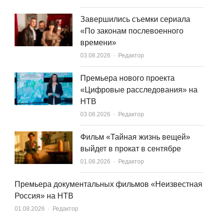
Завершились съемки сериала
«По законам послевоенного
времени»
Author
03.08.2026
Редактор
Премьера нового проекта
«Цифровые расследования» на
НТВ
Author
03.08.2026
Редактор
Фильм «Тайная жизнь вещей»
выйдет в прокат в сентябре
Author
01.08.2026
Редактор
Премьера документальных фильмов «Неизвестная
Россия» на НТВ
Author
01.08.2026
Редактор