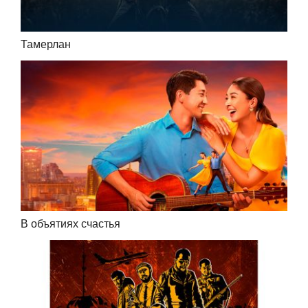
Тамерлан
В объятиях счастья