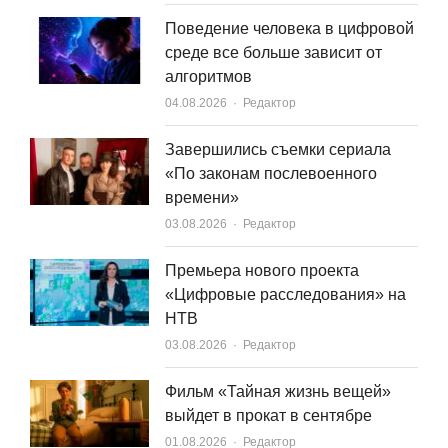
Поведение человека в цифровой
среде все больше зависит от
алгоритмов
Author
04.08.2026
Редактор
Завершились съемки сериала
«По законам послевоенного
времени»
Author
03.08.2026
Редактор
Премьера нового проекта
«Цифровые расследования» на
НТВ
Author
03.08.2026
Редактор
Фильм «Тайная жизнь вещей»
выйдет в прокат в сентябре
Author
01.08.2026
Редактор