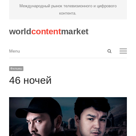
Международный рынок телевизионного и цифрового
контента.
world
content
market
Open
Menu
Menu
search
panel
Фильмы
46 ночей