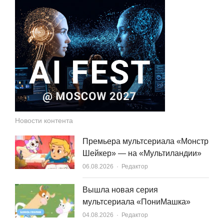
Новости контента
Премьера мультсериала «Монстр
Шейкер» — на «Мультиландии»
Author
06.08.2026
Редактор
Вышла новая серия
мультсериала «ПониМашка»
Author
04.08.2026
Редактор