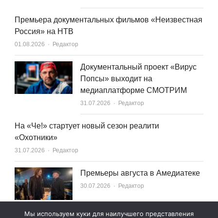
Премьера документальных фильмов «Неизвестная
Россия» на НТВ
Author
01.08.2026
Редактор
Документальный проект «Вирус
Попсы» выходит на
медиаплатформе СМОТРИМ
Author
31.07.2026
Редактор
На «Че!» стартует новый сезон реалити
«Охотники»
Author
31.07.2026
Редактор
Премьеры августа в Амедиатеке
Author
30.07.2026
Редактор
Мы используем куки для наилучшего представления