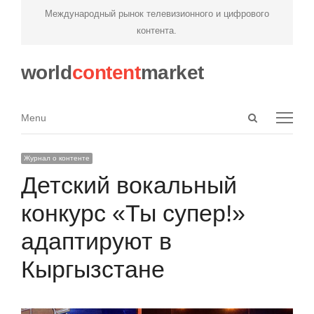
Международный рынок телевизионного и цифрового
контента.
world
content
market
Open
Menu
Menu
search
panel
Журнал о контенте
Детский вокальный
конкурс «Ты супер!»
адаптируют в
Кыргызстане