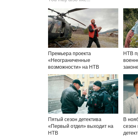
Премьера проекта
НТВ п
«Неограниченные
военн
возможности» на НТВ
закон
Пятый сезон детектива
В ноя
«Первый отдел» выходит на
сезон
НТВ
детек