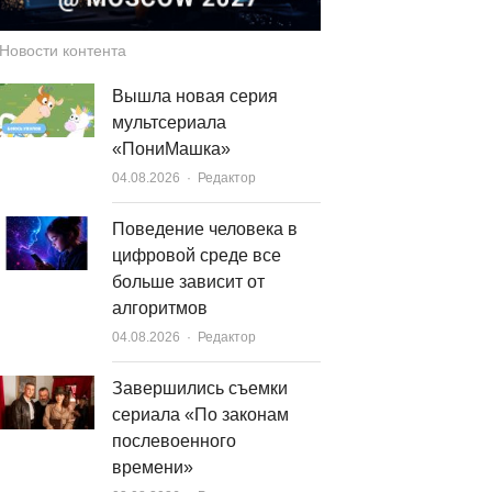
Новости контента
Вышла новая серия
мультсериала
«ПониМашка»
Author
04.08.2026
Редактор
Поведение человека в
цифровой среде все
больше зависит от
алгоритмов
Author
04.08.2026
Редактор
Завершились съемки
сериала «По законам
послевоенного
времени»