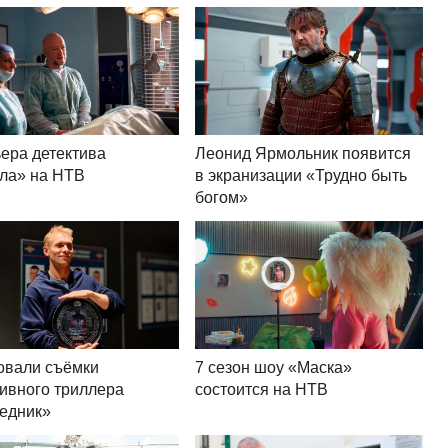
ера детектива
Леонид Ярмольник появится
ла» на НТВ
в экранизации «Трудно быть
богом»
овали съёмки
7 сезон шоу «Маска»
тивного триллера
состоится на НТВ
едник»