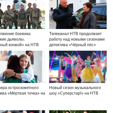
лжение боевика
Телеканал НТВ продолжает
кие дьяволы.
работу над новыми сезонами
ный конвой» на НТВ
детектива «Чёрный пёс»
ера остросюжетного
Новый сезон музыкального
тива «Мёртвая точка» на
шоу «Суперстар!» на НТВ