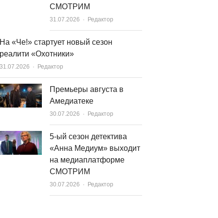
СМОТРИМ
Author
31.07.2026
Редактор
На «Че!» стартует новый сезон
реалити «Охотники»
Author
31.07.2026
Редактор
Премьеры августа в
Амедиатеке
Author
30.07.2026
Редактор
5-ый сезон детектива
«Анна Медиум» выходит
на медиаплатформе
СМОТРИМ
Author
30.07.2026
Редактор