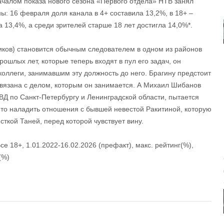
ачалом показа нового сезона «Первого отдела» НТВ занял
ы: 16 февраля доля канала в 4+ составила 13,2%, в 18+ –
 13,4%, а среди зрителей старше 18 лет достигла 14,0%*.
иков) становится обычным следователем в одном из районов
рошлых лет, которые теперь входят в пул его задач, он
коллеги, занимавшим эту должность до него. Брагину предстоит
связана с делом, которым он занимается. А Михаил Шибанов
ВД по Санкт-Петербургу и Ленинградской области, пытается
к-то наладить отношения с бывшей невестой Ракитиной, которую
сткой Таней, перед которой чувствует вину.
се 18+, 1.01.2022-16.02.2026 (префакт), макс. рейтинг(%),
(%)