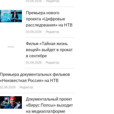
Author
03.08.2026
Редактор
Премьера нового
проекта «Цифровые
расследования» на НТВ
Author
03.08.2026
Редактор
Фильм «Тайная жизнь
вещей» выйдет в прокат
в сентябре
Author
01.08.2026
Редактор
Премьера документальных фильмов
«Неизвестная Россия» на НТВ
Author
01.08.2026
Редактор
Документальный проект
«Вирус Попсы» выходит
на медиаплатформе