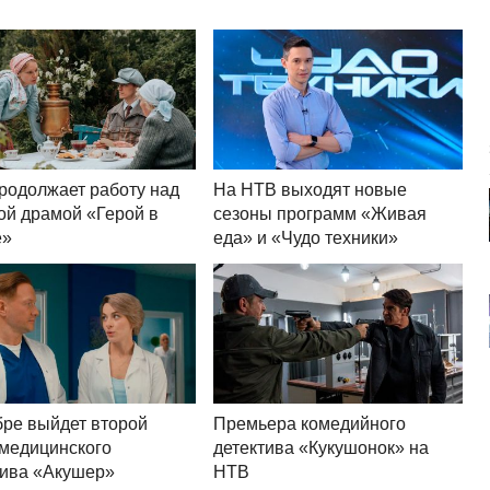
родолжает работу над
На НТВ выходят новые
ой драмой «Герой в
сезоны программ «Живая
е»
еда» и «Чудо техники»
бре выйдет второй
Премьера комедийного
 медицинского
детектива «Кукушонок» на
тива «Акушер»
НТВ