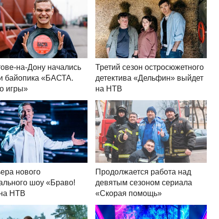
тове-на-Дону начались
Третий сезон остросюжетного
и байопика «БАСТА.
детектива «Дельфин» выйдет
о игры»
на НТВ
ера нового
Продолжается работа над
ального шоу «Браво!
девятым сезоном сериала
 на НТВ
«Скорая помощь»