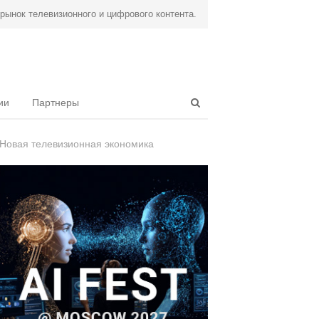
ынок телевизионного и цифрового контента.
Open
ии
Партнеры
search
panel
Новая телевизионная экономика