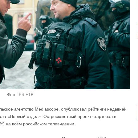
Фото: PR НТВ
льское агентство Mediascope, опубликовал рейтинги недавней
ала «Первый отдел». Остросюжетный проект стартовал в
4%) на всём российском телевидении.