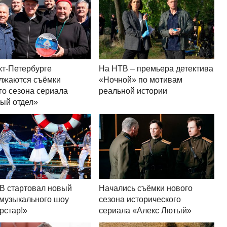
кт-Петербурге
На НТВ – премьера детектива
лжаются съёмки
«Ночной» по мотивам
го сезона сериала
реальной истории
ый отдел»
В стартовал новый
Начались съёмки нового
 музыкального шоу
сезона исторического
рстар!»
сериала «Алекс Лютый»