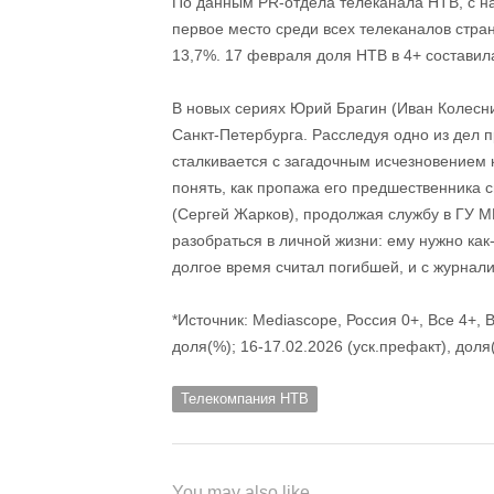
По данным PR-отдела телеканала НТВ, с н
первое место среди всех телеканалов стран
13,7%. 17 февраля доля НТВ в 4+ составила
В новых сериях Юрий Брагин (Иван Колесн
Санкт-Петербурга. Расследуя одно из дел п
сталкивается с загадочным исчезновением 
понять, как пропажа его предшественника 
(Сергей Жарков), продолжая службу в ГУ М
разобраться в личной жизни: ему нужно ка
долгое время считал погибшей, и с журнали
*Источник: Mediascope, Россия 0+, Все 4+, В
доля(%); 16-17.02.2026 (уск.префакт), доля
Телекомпания НТВ
You may also like...