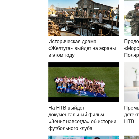
Историческая драма
Продо
«Желтуга» выйдет на экраны
«Морс
в этом году
Поляр
На НТВ выйдет
Премь
документальный фильм
детек
«Зенит навсегда» об истории
НТВ
футбольного клуба