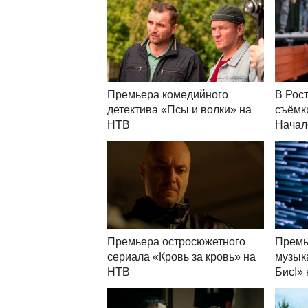
Премьера комедийного
В Рос
детектива «Псы и волки» на
съёмк
НТВ
Начал
Премьера остросюжетного
Премь
сериала «Кровь за кровь» на
музык
НТВ
Бис!»