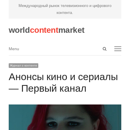
Международный рынок телевизионного и цифрового
контента.
world
content
market
Open
Menu
Menu
search
panel
Журнал о контенте
Анонсы кино и сериалы
— Первый канал