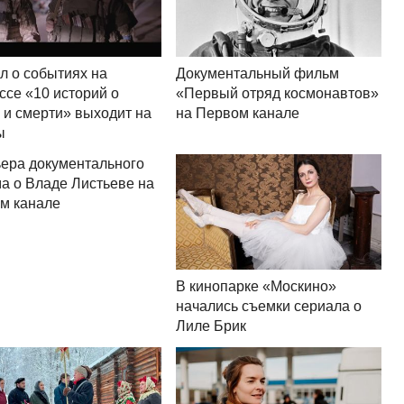
л о событиях на
Документальный фильм
ссе «10 историй о
«Первый отряд космонавтов»
 и смерти» выходит на
на Первом канале
ы
ера документального
а о Владе Листьеве на
м канале
В кинопарке «Москино»
начались съемки сериала о
Лиле Брик