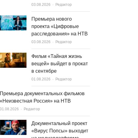
Author
03.08.2026
Редактор
Премьера нового
проекта «Цифровые
расследования» на НТВ
Author
03.08.2026
Редактор
Фильм «Тайная жизнь
вещей» выйдет в прокат
в сентябре
Author
01.08.2026
Редактор
Премьера документальных фильмов
«Неизвестная Россия» на НТВ
Author
01.08.2026
Редактор
Документальный проект
«Вирус Попсы» выходит