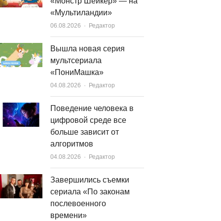
«Монстр Шейкер» — на
«Мультиландии»
Author
06.08.2026
Редактор
Вышла новая серия
мультсериала
«ПониМашка»
Author
04.08.2026
Редактор
Поведение человека в
цифровой среде все
больше зависит от
алгоритмов
Author
04.08.2026
Редактор
Завершились съемки
сериала «По законам
послевоенного
времени»