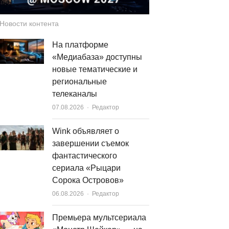
Новости контента
На платформе
«Медиабаза» доступны
новые тематические и
региональные
телеканалы
Author
07.08.2026
Редактор
Wink объявляет о
завершении съемок
фантастического
сериала «Рыцари
Сорока Островов»
Author
06.08.2026
Редактор
Премьера мультсериала