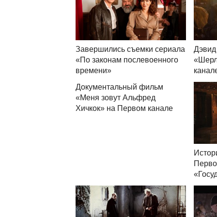
Завершились съемки сериала
Дэвид
«По законам послевоенного
«Шерл
времени»
канал
Документальный фильм
«Меня зовут Альфред
Хичкок» на Первом канале
Истор
Перво
«Госу