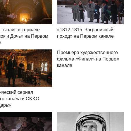
 Тьюлис в сериале
«1812-1815. Заграничный
ок и Дочь» на Первом
поход» на Первом канале
е
Премьера художественного
фильма «Финал» на Первом
канале
ический сериал
го канала и OKKO
дарь»