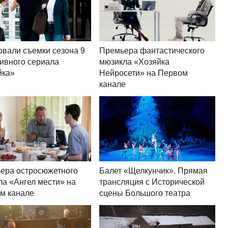
овали съемки сезона 9
Премьера фантастического
тивного сериала
мюзикла «Хозяйка
ка»
Нейросети» на Первом
канале
ера остросюжетного
Балет «Щелкунчик». Прямая
ла «Ангел мести» на
трансляция с Исторической
м канале
сцены Большого театра