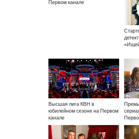
Первом канале
Старт
детек
«Ищей
Высшая лига КВН в
Премь
юбилейном сезоне на Первом
сериа
канале
Перво