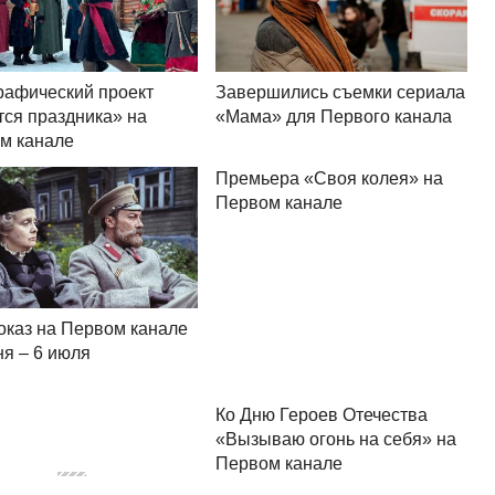
рафический проект
Завершились съемки сериала
тся праздника» на
«Мама» для Первого канала
м канале
Премьера «Своя колея» на
Первом канале
оказ на Первом канале
ня – 6 июля
Ко Дню Героев Отечества
«Вызываю огонь на себя» на
Первом канале