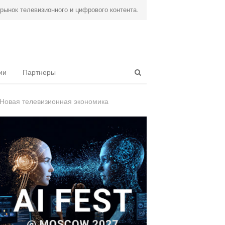
ынок телевизионного и цифрового контента.
Open
ии
Партнеры
search
panel
Новая телевизионная экономика