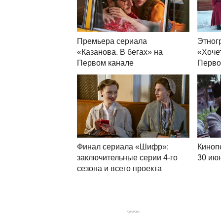
Премьера сериала
Этног
«Казанова. В бегах» на
«Хоче
Первом канале
Перво
Финал сериала «Шифр»:
Киноп
заключительные серии 4-го
30 ию
сезона и всего проекта