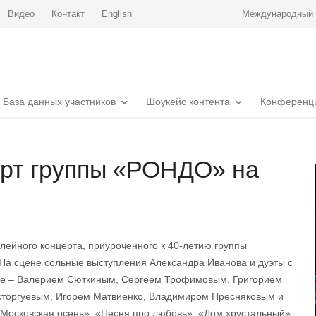
Видео
Контакт
English
Международный р
База данных участников
Шоукейс контента
Конференц
рт группы «РОНДО» на
ейного концерта, приуроченного к 40-летию группы
На сцене сольные выступления Александра Иванова и дуэты с
ене – Валерием Сюткиным, Сергеем Трофимовым, Григорием
сторгуевым, Игорем Матвиенко, Владимиром Пресняковым и
«Московская осень», «Песня про любовь», «Дом хрустальный»,