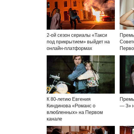
2-ой сезон сериалы «Такси
Премь
под прикрытием» выйдет на
Совет
онлайн-платформах
Перво
К 80-летию Евгения
Премь
Киндинова «Романс о
— 3» 
влюбленных» на Первом
канале