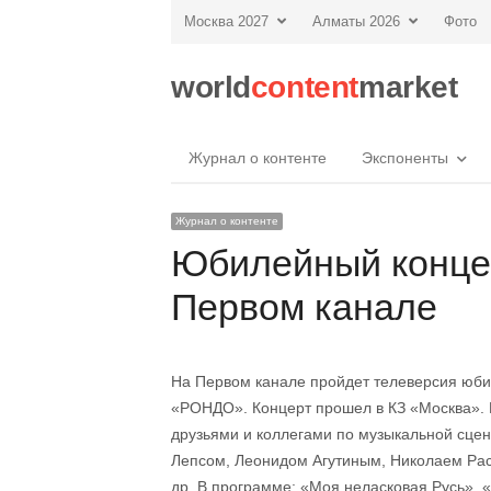
Москва 2027
Алматы 2026
Фото
world
content
market
Журнал о контенте
Экспоненты
Журнал о контенте
Юбилейный конце
Первом канале
На Первом канале пройдет телеверсия юбил
«РОНДО». Концерт прошел в КЗ «Москва». 
друзьями и коллегами по музыкальной сц
Лепсом, Леонидом Агутиным, Николаем Ра
др. В программе: «Моя неласковая Русь», 