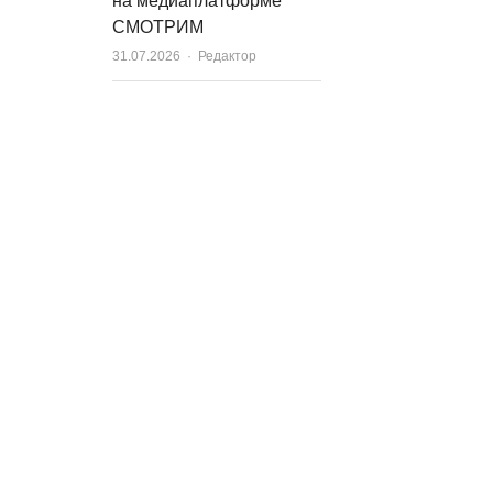
на медиаплатформе
СМОТРИМ
Author
31.07.2026
Редактор