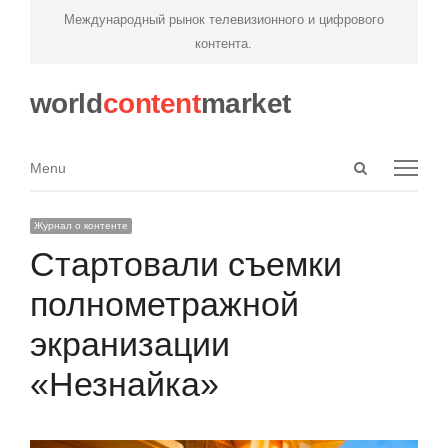
Международный рынок телевизионного и цифрового
контента.
world
content
market
Open
Menu
Menu
search
panel
Журнал о контенте
Стартовали съемки
полнометражной
экранизации
«Незнайка»