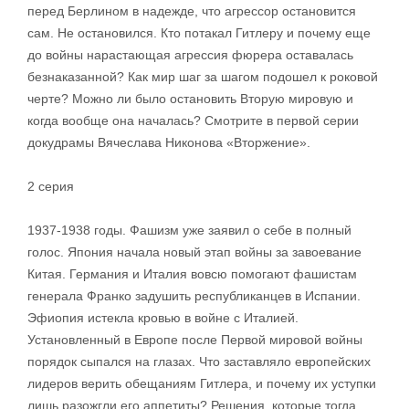
перед Берлином в надежде, что агрессор остановится
сам. Не остановился. Кто потакал Гитлеру и почему еще
до войны нарастающая агрессия фюрера оставалась
безнаказанной? Как мир шаг за шагом подошел к роковой
черте? Можно ли было остановить Вторую мировую и
когда вообще она началась? Смотрите в первой серии
докудрамы Вячеслава Никонова «Вторжение».
2 серия
1937-1938 годы. Фашизм уже заявил о себе в полный
голос. Япония начала новый этап войны за завоевание
Китая. Германия и Италия вовсю помогают фашистам
генерала Франко задушить республиканцев в Испании.
Эфиопия истекла кровью в войне с Италией.
Установленный в Европе после Первой мировой войны
порядок сыпался на глазах. Что заставляло европейских
лидеров верить обещаниям Гитлера, и почему их уступки
лишь разожгли его аппетиты? Решения, которые тогда