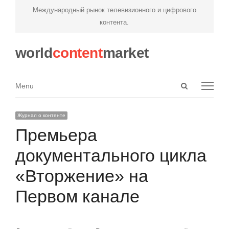
Международный рынок телевизионного и цифрового
контента.
world
content
market
Open
Menu
Menu
search
panel
Журнал о контенте
Премьера
документального цикла
«Вторжение» на
Первом канале