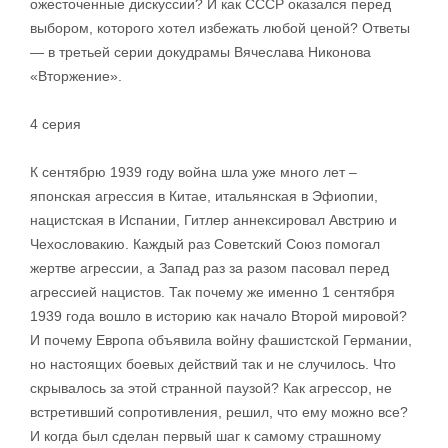
ожесточенные дискуссии? И как СССР оказался перед
выбором, которого хотел избежать любой ценой? Ответы
— в третьей серии докудрамы Вячеслава Никонова
«Вторжение».
4 серия
К сентябрю 1939 году война шла уже много лет –
японская агрессия в Китае, итальянская в Эфиопии,
нацистская в Испании, Гитлер аннексировал Австрию и
Чехословакию. Каждый раз Советский Союз помогал
жертве агрессии, а Запад раз за разом пасовал перед
агрессией нацистов. Так почему же именно 1 сентября
1939 года вошло в историю как начало Второй мировой?
И почему Европа объявила войну фашистской Германии,
но настоящих боевых действий так и не случилось. Что
скрывалось за этой странной паузой? Как агрессор, не
встретивший сопротивления, решил, что ему можно все?
И когда был сделан первый шаг к самому страшному