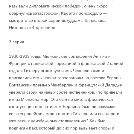
называли дипломатической победой, очень скоро
обернулись катастрофой. Как это происходило —
смотрите во второй серии докудрамы Вячеслава
Никонова «Вторжение».
3 серия
1938-1939 годы. Мюнхенские соглашения Англии и
Франции с нацистской Германией и фашистской Италией
отдали Гитлеру огромную часть Чехословакии и
пригласили его к новым завоеваниям на востоке Европы.
Британский премьер Чемберлен и французский Даладье
уверяли своих наивных соотечественников, что привезли
им из Мюнхена мир. Это был не мир, а фактическая
капитуляция под натиском Берлина. Был ли возможен
союз европейских стран против Гитлера или все дороги
уже вели к неизбежному столкновению? Как был
подписан пакт, который до сих пор вызывает споры и