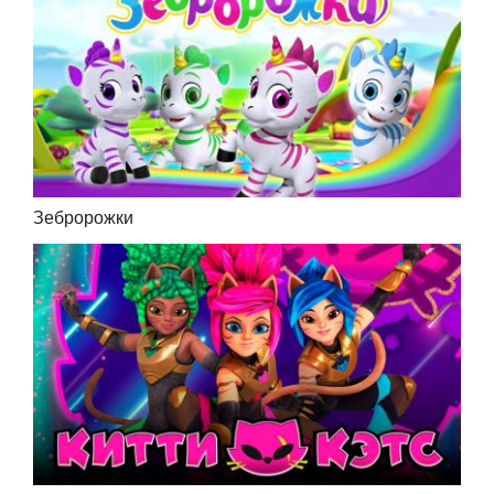
Зебророжки