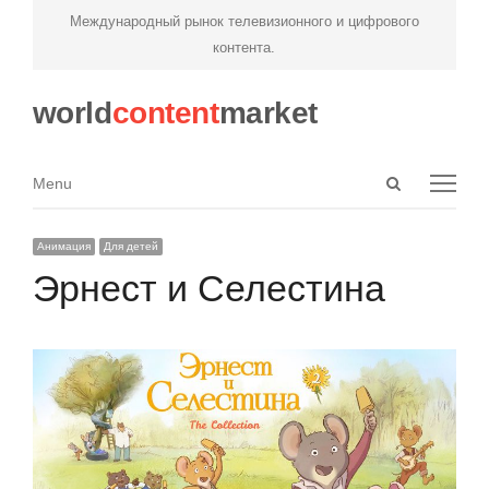
Международный рынок телевизионного и цифрового
контента.
world
content
market
Open
Menu
Menu
search
panel
Анимация
Для детей
Эрнест и Селестина