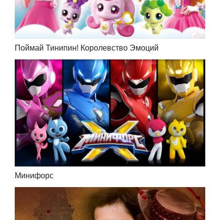
Поймай Тинипин! Королевство Эмоций
Минифорс