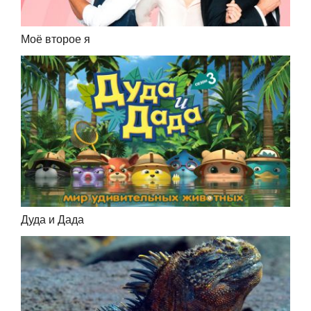
Моё второе я
Дуда и Дада