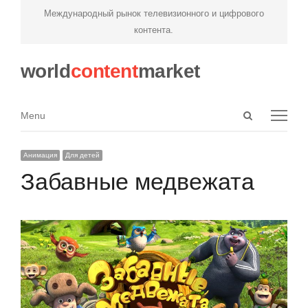
Международный рынок телевизионного и цифрового
контента.
world
content
market
Open
Menu
Menu
search
panel
Анимация
Для детей
Забавные медвежата