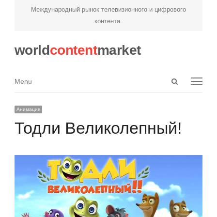
Международный рынок телевизионного и цифрового
контента.
world
content
market
Open
Menu
Menu
search
panel
Анимация
Тодли Великолепный!