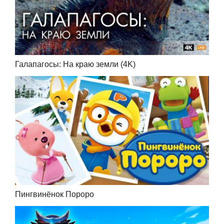
Галапагосы: На краю земли (4K)
Пингвинёнок Пороро