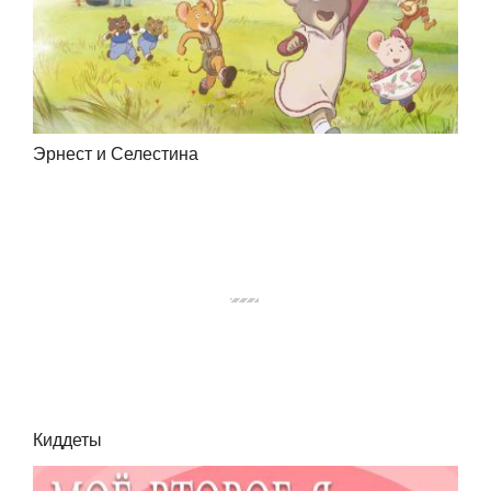
Эрнест и Селестина
Киддеты