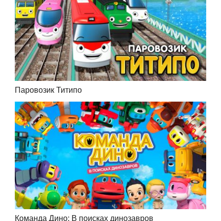
Паровозик Титипо
Команда Дино: В поисках динозавров