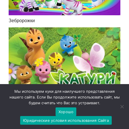
Зебророжки
Мы используем куки для наилучшего представления
Катури
нашего сайта. Если Вы продолжите использовать сайт, мы
будем считать что Вас это устраивает.
Хорошо
Юридические условия использования Сайта