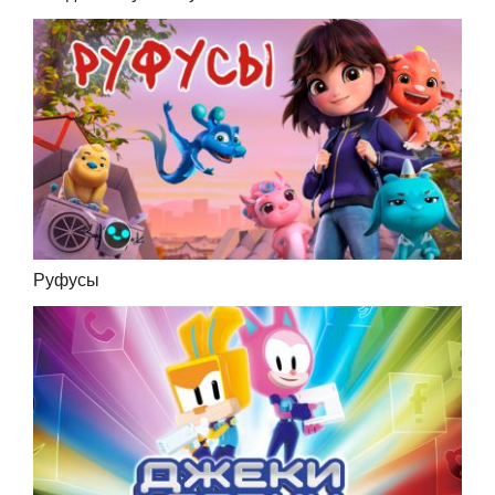
Руфусы