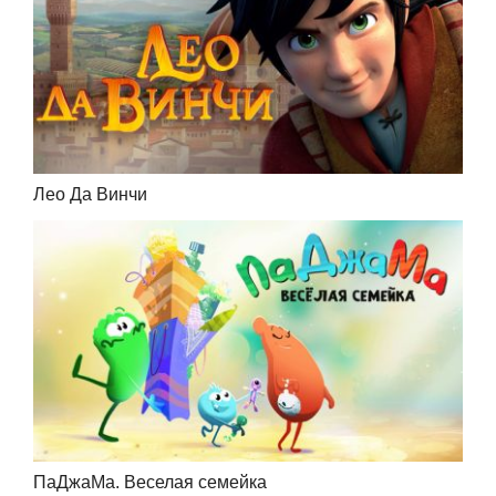
Лео Да Винчи
ПаДжаМа. Веселая семейка