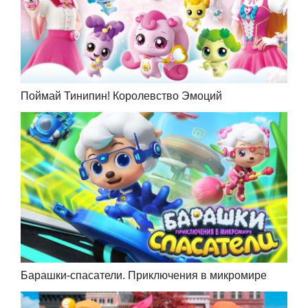
Поймай Тинипин! Королевство Эмоций
Барашки-спасатели. Приключения в микромире