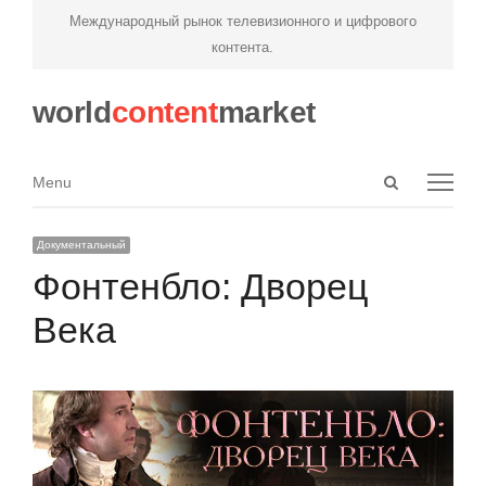
Международный рынок телевизионного и цифрового
контента.
world
content
market
Open
Menu
Menu
search
panel
Документальный
Фонтенбло: Дворец
Века