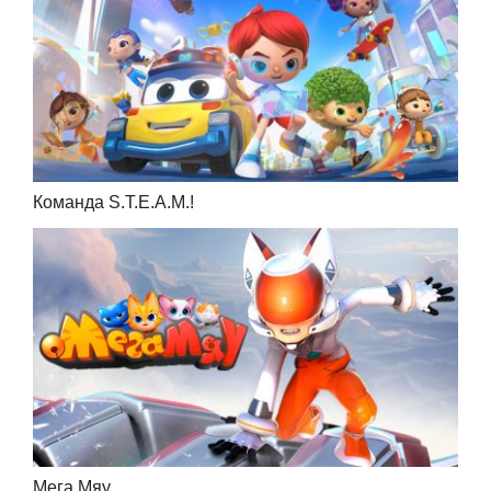
Команда S.T.E.A.M.!
Мега Мяу