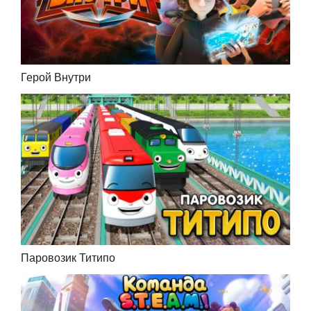
Герой Внутри
Паровозик Титипо